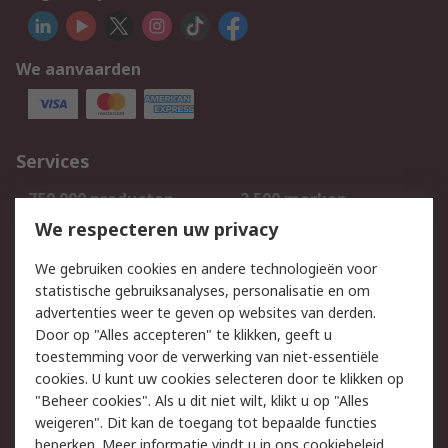
We aanvaarden
Services
750.000 producten
2.500 merken
Bestellen
Inkoopoplossingen
We respecteren uw privacy
Retouren
Technisch advies
We gebruiken cookies en andere technologieën voor
Track & Trace
statistische gebruiksanalyses, personalisatie en om
advertenties weer te geven op websites van derden.
Wettelijk
Door op "Alles accepteren" te klikken, geeft u
toestemming voor de verwerking van niet-essentiële
Cookiebeleid
Email veiligheid
cookies. U kunt uw cookies selecteren door te klikken op
Privacybeleid
Websitevoorwaarden
"Beheer cookies". Als u dit niet wilt, klikt u op "Alles
weigeren". Dit kan de toegang tot bepaalde functies
Algemene
beperken. Meer informatie vindt u in
ons cookiebeleid