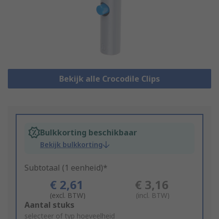
Bekijk alle Crocodile Clips
Bulkkorting beschikbaar
Bekijk bulkkorting
Subtotaal (1 eenheid)*
€ 2,61
€ 3,16
(excl. BTW)
(incl. BTW)
Add
Aantal stuks
to
selecteer of typ hoeveelheid