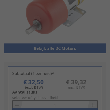
Bekijk alle DC Motors
Subtotaal (1 eenheid)*
€ 32,50
€ 39,32
(excl. BTW)
(incl. BTW)
Add
Aantal stuks
to
selecteer of typ hoeveelheid
Basket