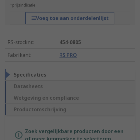
*prijsindicatie
Voeg toe aan onderdelenlijst
RS-stocknr.
:
454-0805
Fabrikant
:
RS PRO
Specificaties
Datasheets
Wetgeving en compliance
Productomschrijving
Zoek vergelijkbare producten door een
of meer kenmerken te selecteren.