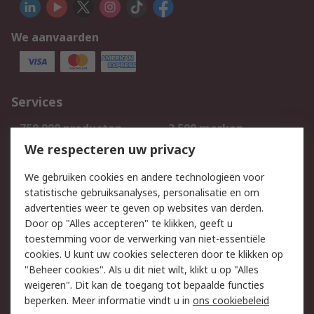
We aanvaarden
Services
750.000 producten
2.500 merken
Bestellen
Inkoopoplossingen
We respecteren uw privacy
Retouren
Technisch advies
We gebruiken cookies en andere technologieën voor
Track & Trace
statistische gebruiksanalyses, personalisatie en om
advertenties weer te geven op websites van derden.
Wettelijk
Door op "Alles accepteren" te klikken, geeft u
toestemming voor de verwerking van niet-essentiële
Cookiebeleid
Email veiligheid
cookies. U kunt uw cookies selecteren door te klikken op
Privacybeleid
Websitevoorwaarden
"Beheer cookies". Als u dit niet wilt, klikt u op "Alles
weigeren". Dit kan de toegang tot bepaalde functies
Algemene
beperken. Meer informatie vindt u in
ons cookiebeleid
verkoopvoorwaarden