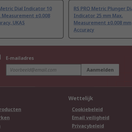
etric Dial Indicator 10
RS PRO Metric Plunger Di
 Measurement ±0.008
Indicator 25 mm Max.
racy, UKAS
Measurement ±0.008 mm
Accuracy
n
E-mailadres
Aanmelden
Wettelijk
producten
Cookiebeleid
rken
Email veiligheid
n
Privacybeleid