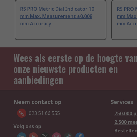
RS PRO Metric Dial Indicator 10
RS PRO M
mm Max. Measurement ±0.008
mm Max.
mm Accuracy
mm Accu
Wees als eerste op de hoogte va
onze nieuwste producten en
aanbiedingen
Neem contact op
Services
023 51 66 555
750.000 
2.500 me
Volg ons op
Bestelle