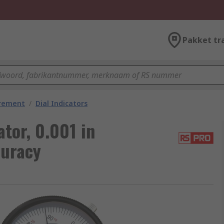
Pakket tr
urement
/
Dial Indicators
tor, 0.001 in
curacy