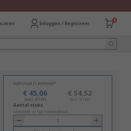
0
aceren
Inloggen / Registreer
Subtotaal (1 eenheid)*
€ 45,06
€ 54,52
(excl. BTW)
(incl. BTW)
Add
Aantal stuks
to
selecteer of typ hoeveelheid
Basket