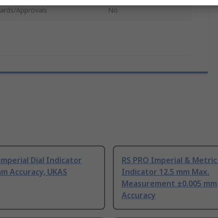
ards/Approvals
No
mperial Dial Indicator
RS PRO Imperial & Metric 
mm Accuracy, UKAS
Indicator 12.5 mm Max.
Measurement ±0.005 mm
Accuracy