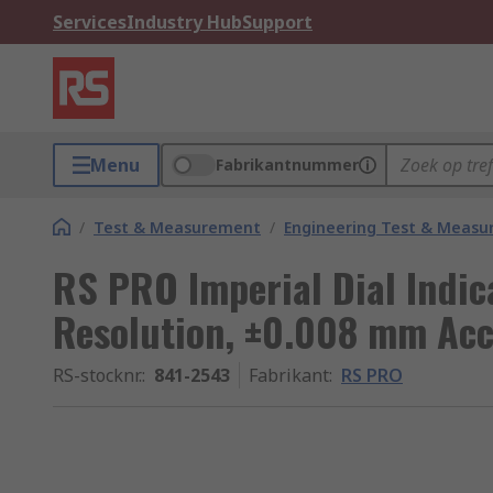
Services
Industry Hub
Support
Menu
Fabrikantnummer
/
Test & Measurement
/
Engineering Test & Meas
RS PRO Imperial Dial Indica
Resolution, ±0.008 mm Ac
RS-stocknr.
:
841-2543
Fabrikant
:
RS PRO