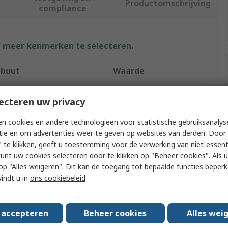
Productomschrijving
compliance
f meer kenmerken te selecteren.
ibuut
Waarde
RS PRO
ecteren uw privacy
ct Type
Dial Indicator
n cookies en andere technologieën voor statistische gebruiksanalys
tie en om advertenties weer te geven op websites van derden. Door 
acy
±0.008 mm
 te klikken, geeft u toestemming voor de verwerking van niet-essent
ution
0.001 in
kunt uw cookies selecteren door te klikken op "Beheer cookies". Als u 
 u op "Alles weigeren". Dit kan de toegang tot bepaalde functies beper
Resettable
Yes
vindt u in
ons cookiebeleid
ial/Metric
Imperial
s accepteren
Beheer cookies
Alles wei
ize
60mm