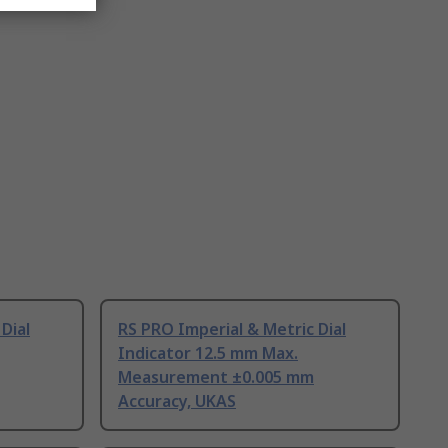
Dial
RS PRO Imperial & Metric Dial
Indicator 12.5 mm Max.
Measurement ±0.005 mm
Accuracy, UKAS