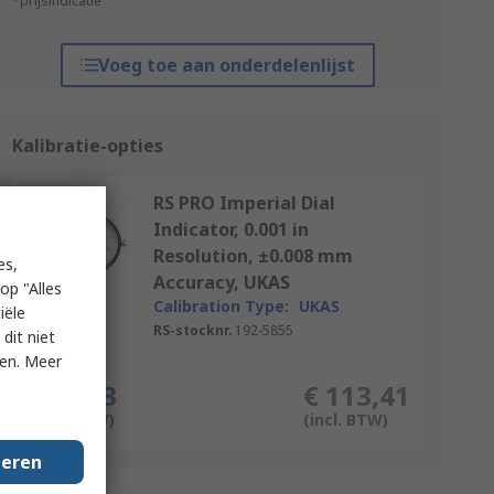
*prijsindicatie
Voeg toe aan onderdelenlijst
Kalibratie-opties
RS PRO Imperial Dial
Indicator, 0.001 in
Resolution, ±0.008 mm
es,
Accuracy, UKAS
op "Alles
Calibration Type:
UKAS
iële
RS-stocknr.
192-5855
dit niet
ken. Meer
Per stuk
€ 93,73
€ 113,41
(excl. BTW)
(incl. BTW)
geren