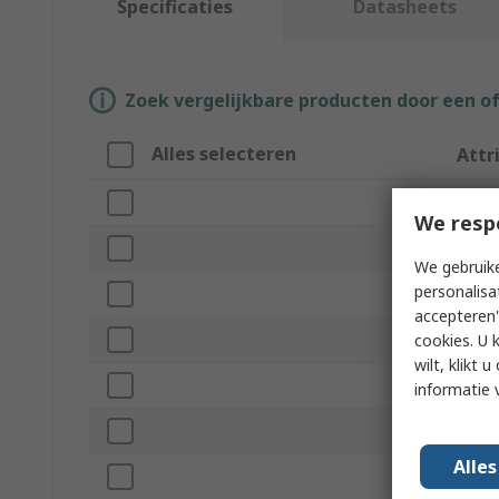
Specificaties
Datasheets
Zoek vergelijkbare producten door een o
Alles selecteren
Attr
Merk
We resp
Produ
We gebruike
personalisa
Accur
accepteren"
Resol
cookies. U 
wilt, klikt
Zero 
informatie 
Imper
Alle
Dial S