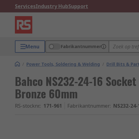
Services
Industry Hub
Support
Menu
Fabrikantnummer
/
Power Tools, Soldering & Welding
/
Drill Bits & Par
Bahco NS232-24-16 Socket
Bronze 60mm
RS-stocknr.
:
171-961
Fabrikantnummer
:
NS232-24-