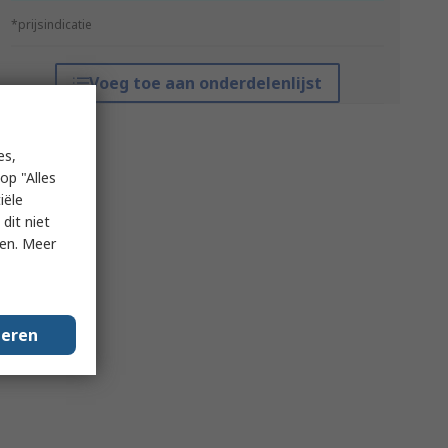
*prijsindicatie
Voeg toe aan onderdelenlijst
es,
op "Alles
iële
dit niet
ken. Meer
geren