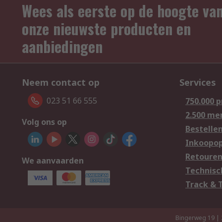
Wees als eerste op de hoogte va
onze nieuwste producten en
aanbiedingen
Neem contact op
Services
023 51 66 555
750.000 
2.500 me
Volg ons op
Bestelle
Inkoopop
Retoure
We aanvaarden
Technisc
Track & 
Bingerweg 19 |