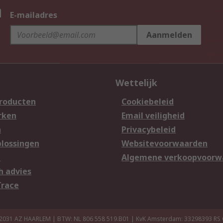
n
E-mailadres
Aanmelden
Wettelijk
producten
Cookiebeleid
rken
Email veiligheid
n
Privacybeleid
lossingen
Websitevoorwaarden
n
Algemene verkoopvoorw
h advies
Trace
 2031 AZ HAARLEM | BTW: NL 806 558 519.B01 | KvK Amsterdam: 33298393
RS 