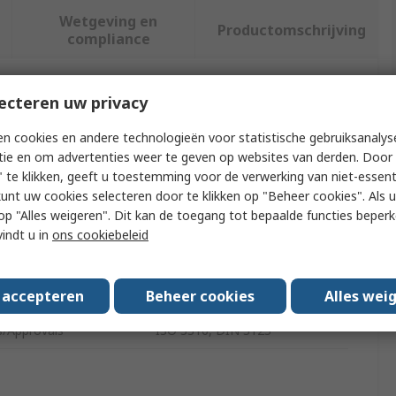
Wetgeving en
Productomschrijving
compliance
ecteren uw privacy
f meer kenmerken te selecteren.
n cookies en andere technologieën voor statistische gebruiksanalys
ut
Waarde
tie en om advertenties weer te geven op websites van derden. Door 
 te klikken, geeft u toestemming voor de verwerking van niet-essent
Bahco
kunt uw cookies selecteren door te klikken op "Beheer cookies". Als u 
 u op "Alles weigeren". Dit kan de toegang tot bepaalde functies beper
Type
Socket Adapter
vindt u in
ons cookiebeleid
ength
60mm
Aluminium Bronze
s accepteren
Beheer cookies
Alles wei
s/Approvals
ISO 3316, DIN 3123