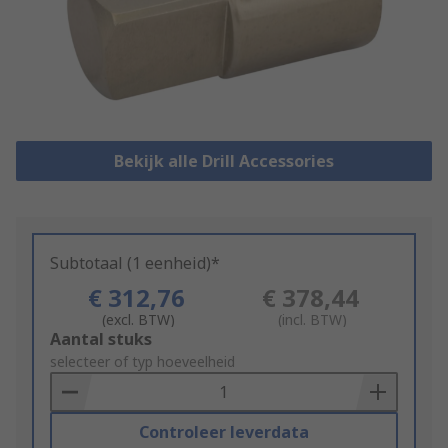
Bekijk alle Drill Accessories
Subtotaal (1 eenheid)*
€ 312,76
€ 378,44
(excl. BTW)
(incl. BTW)
Add
Aantal stuks
to
selecteer of typ hoeveelheid
Basket
Controleer leverdata