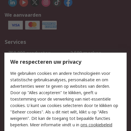
We aanvaarden
Services
750.000 producten
2.500 merken
Bestellen
Inkoopoplossingen
We respecteren uw privacy
Retouren
Technisch advies
We gebruiken cookies en andere technologieën voor
Track & Trace
statistische gebruiksanalyses, personalisatie en om
advertenties weer te geven op websites van derden.
Wettelijk
Door op "Alles accepteren" te klikken, geeft u
toestemming voor de verwerking van niet-essentiële
Cookiebeleid
Email veiligheid
cookies. U kunt uw cookies selecteren door te klikken op
Privacybeleid
Websitevoorwaarden
"Beheer cookies". Als u dit niet wilt, klikt u op "Alles
weigeren". Dit kan de toegang tot bepaalde functies
Algemene
beperken. Meer informatie vindt u in
ons cookiebeleid
verkoopvoorwaarden