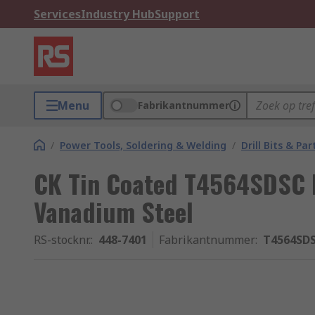
Services
Industry Hub
Support
Menu
Fabrikantnummer
/
Power Tools, Soldering & Welding
/
Drill Bits & Par
CK Tin Coated T4564SDSC D
Vanadium Steel
RS-stocknr.
:
448-7401
Fabrikantnummer
:
T4564SD