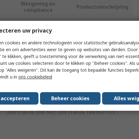
Wetgeving en
Productomschrijving
compliance
ecteren uw privacy
f meer kenmerken te selecteren.
n cookies en andere technologieën voor statistische gebruiksanalys
Waarde
tie en om advertenties weer te geven op websites van derden. Door 
 te klikken, geeft u toestemming voor de verwerking van niet-essent
CK
kunt uw cookies selecteren door te klikken op "Beheer cookies". Als u 
 u op "Alles weigeren". Dit kan de toegang tot bepaalde functies beper
Drill Accessory
vindt u in
ons cookiebeleid
Tin Coated
s accepteren
Beheer cookies
Alles wei
Chrome Vanadium Steel
DIN 3126-C6, DIN 7427, DIN 3126-E6, DIN ISO 1173