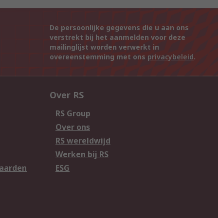
De persoonlijke gegevens die u aan ons
verstrekt bij het aanmelden voor deze
mailinglijst worden verwerkt in
overeenstemming met ons
privacybeleid
.
Over RS
RS Group
Over ons
RS wereldwijd
Werken bij RS
aarden
ESG