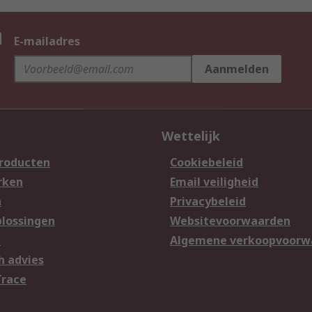
n
E-mailadres
Aanmelden
Wettelijk
producten
Cookiebeleid
rken
Email veiligheid
n
Privacybeleid
lossingen
Websitevoorwaarden
n
Algemene verkoopvoorw
h advies
Trace