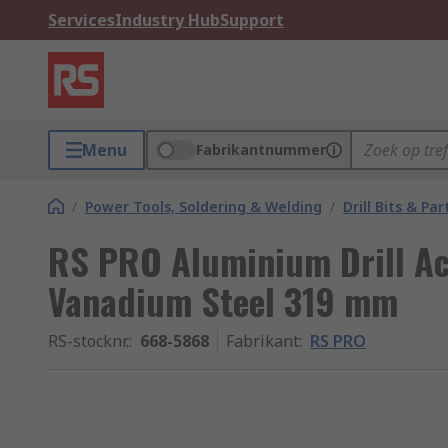
Services
Industry Hub
Support
Menu
Fabrikantnummer
/
Power Tools, Soldering & Welding
/
Drill Bits & Par
RS PRO Aluminium Drill A
Vanadium Steel 319 mm
RS-stocknr.
:
668-5868
Fabrikant
:
RS PRO