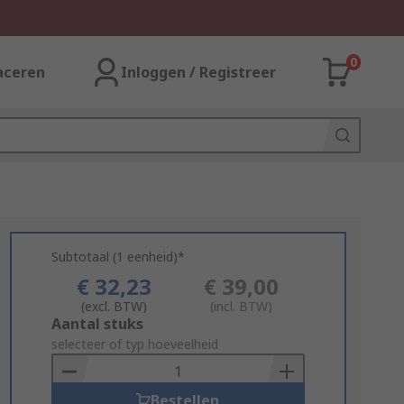
0
aceren
Inloggen / Registreer
Subtotaal (1 eenheid)*
€ 32,23
€ 39,00
(excl. BTW)
(incl. BTW)
Add
Aantal stuks
to
selecteer of typ hoeveelheid
Basket
Bestellen