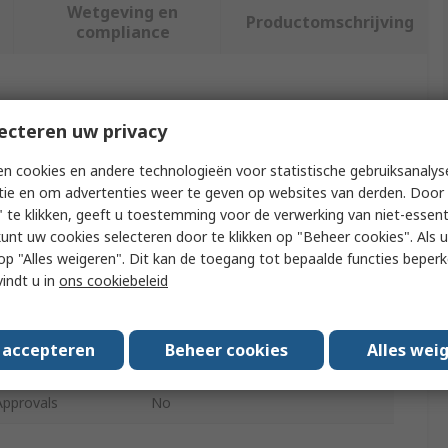
Wetgeving en
Productomschrijving
compliance
f meer kenmerken te selecteren.
ecteren uw privacy
Waarde
n cookies en andere technologieën voor statistische gebruiksanalys
tie en om advertenties weer te geven op websites van derden. Door 
RS PRO
 te klikken, geeft u toestemming voor de verwerking van niet-essent
kunt uw cookies selecteren door te klikken op "Beheer cookies". Als u 
pe
Drill Accessory
 u op "Alles weigeren". Dit kan de toegang tot bepaalde functies beper
gth
319mm
vindt u in
ons cookiebeleid
Aluminium
s accepteren
Beheer cookies
Alles wei
Chrome Vanadium Steel
Approvals
No