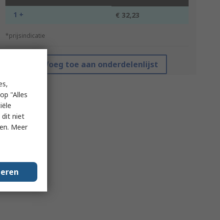
1 +
€ 32,23
*prijsindicatie
Voeg toe aan onderdelenlijst
es,
op "Alles
iële
dit niet
ken. Meer
geren