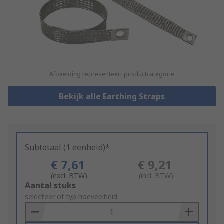
Afbeelding representeert productcategorie
Bekijk alle Earthing Straps
Subtotaal (1 eenheid)*
€ 7,61
€ 9,21
(excl. BTW)
(incl. BTW)
Add
Aantal stuks
to
selecteer of typ hoeveelheid
Basket