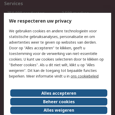
Services
750.000 producten
2.500 merken
Bestellen
Inkoopoplossingen
We respecteren uw privacy
Retouren
Technisch advies
We gebruiken cookies en andere technologieën voor
Track & Trace
statistische gebruiksanalyses, personalisatie en om
advertenties weer te geven op websites van derden.
Wettelijk
Door op "Alles accepteren" te klikken, geeft u
toestemming voor de verwerking van niet-essentiële
Cookiebeleid
Email veiligheid
cookies. U kunt uw cookies selecteren door te klikken op
Privacybeleid
Websitevoorwaarden
"Beheer cookies". Als u dit niet wilt, klikt u op "Alles
weigeren". Dit kan de toegang tot bepaalde functies
Algemene
beperken. Meer informatie vindt u in
ons cookiebeleid
verkoopvoorwaarden
Over RS
Alles accepteren
RS Group
Over ons
Beheer cookies
RS wereldwijd
Werken bij RS
Alles weigeren
ESG