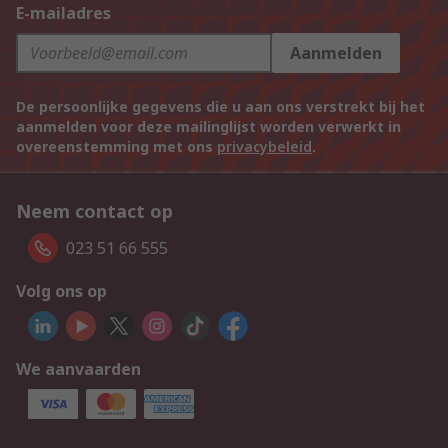
E-mailadres
Aanmelden
De persoonlijke gegevens die u aan ons verstrekt bij het
aanmelden voor deze mailinglijst worden verwerkt in
overeenstemming met ons
privacybeleid
.
Neem contact op
023 51 66 555
Volg ons op
We aanvaarden