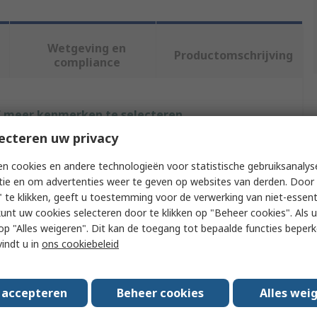
Wetgeving en
Productomschrijving
compliance
f meer kenmerken te selecteren.
ecteren uw privacy
uut
Waarde
n cookies en andere technologieën voor statistische gebruiksanalys
NEMIQ
tie en om advertenties weer te geven op websites van derden. Door 
 te klikken, geeft u toestemming voor de verwerking van niet-essent
 Type
Earthing Strap
kunt uw cookies selecteren door te klikken op "Beheer cookies". Als u 
 u op "Alles weigeren". Dit kan de toegang tot bepaalde functies beper
terial
Tin Plated Copper
vindt u in
ons cookiebeleid
ds/Approvals
RoHS, REACH
s accepteren
Beheer cookies
Alles wei
m Wire CSA
25mm²