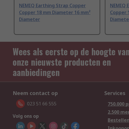
NEMIQ Earthing Strap Copper
NEMIQ Ea
Copper 18 mm Diameter 16 mm²
Copper 
Diameter
Diamete
Wees als eerste op de hoogte va
onze nieuwste producten en
aanbiedingen
Neem contact op
Services
023 51 66 555
750.000 
2.500 me
Volg ons op
Bestelle
Inkoopop