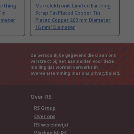
arthing
Murrelektronik Limited Earthing
Tin
Strap Tin Plated Copper Tin
ameter
Plated Copper 200 mm Diameter
16 mm² Diameter
De persoonlijke gegevens die u aan ons
verstrekt bij het aanmelden voor deze
mailinglijst worden verwerkt in
overeenstemming met ons
privacybeleid
.
Over RS
RS Group
Over ons
RS wereldwijd
Werken bij RS