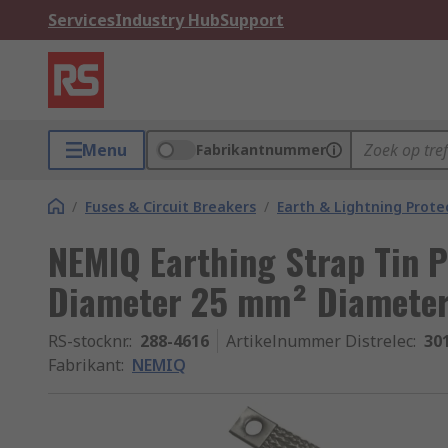
Services
Industry Hub
Support
Menu
Fabrikantnummer
/
Fuses & Circuit Breakers
/
Earth & Lightning Prote
NEMIQ Earthing Strap Tin 
Diameter 25 mm² Diamete
RS-stocknr.
:
288-4616
Artikelnummer Distrelec
:
30
Fabrikant
:
NEMIQ