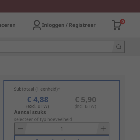
0
aceren
Inloggen / Registreer
Subtotaal (1 eenheid)*
€ 4,88
€ 5,90
(excl. BTW)
(incl. BTW)
Add
Aantal stuks
to
selecteer of typ hoeveelheid
Basket