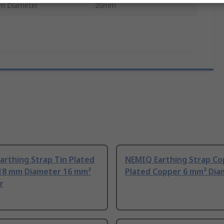
m Diameter
20mm
rthing Strap Tin Plated
NEMIQ Earthing Strap Co
18 mm Diameter 16 mm²
Plated Copper 6 mm² Dia
r