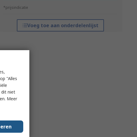
*prijsindicatie
Voeg toe aan onderdelenlijst
es,
op "Alles
iële
dit niet
ken. Meer
geren