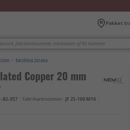
Pakket tr
ction
/
Earthing Straps
Plated Copper 20 mm
r
1-82-357
Fabrikantnummer
:
JF 25-100 M10