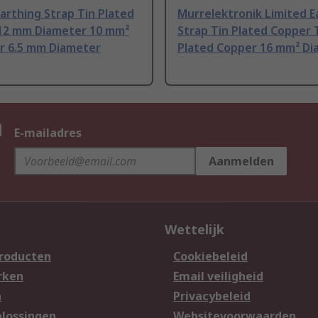
rthing Strap Tin Plated
Murrelektronik Limited E
12 mm Diameter 10 mm²
Strap Tin Plated Copper 
r 6.5 mm Diameter
Plated Copper 16 mm² Di
n
E-mailadres
Aanmelden
Wettelijk
producten
Cookiebeleid
rken
Email veiligheid
n
Privacybeleid
lossingen
Websitevoorwaarden