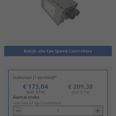
Bekijk alle Fan Speed Controllers
Subtotaal (1 eenheid)*
€ 173,04
€ 209,38
(excl. BTW)
(incl. BTW)
Add
Aantal stuks
to
selecteer of typ hoeveelheid
Basket