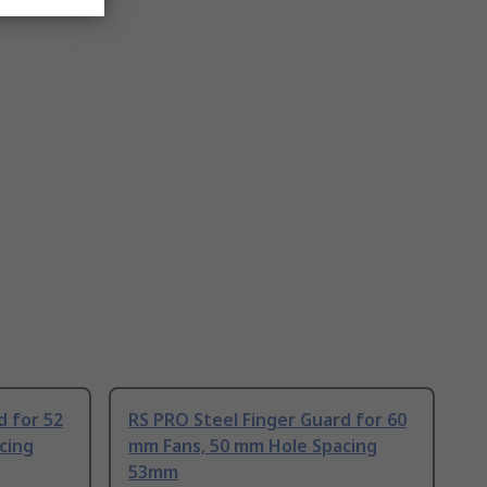
d for 52
RS PRO Steel Finger Guard for 60
cing
mm Fans, 50 mm Hole Spacing
53mm