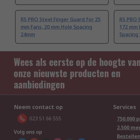
RS PRO Steel Finger Guard for 25
RS PRO S
mm Fans, 20 mm Hole Spacing
172 mm 
24mm
Spacing
Wees als eerste op de hoogte va
onze nieuwste producten en
aanbiedingen
Neem contact op
Services
023 51 66 555
750.000 
2.500 me
Volg ons op
Bestelle