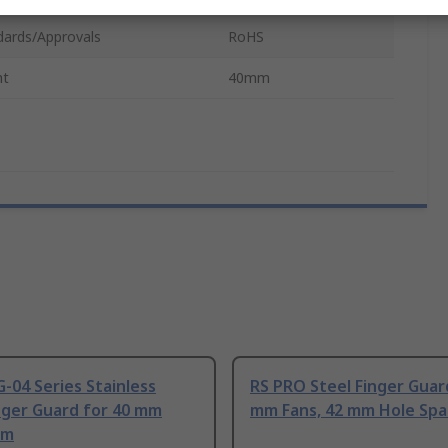
dards/Approvals
RoHS
ht
40mm
-04 Series Stainless
RS PRO Steel Finger Guar
nger Guard for 40 mm
mm Fans, 42 mm Hole Spa
mm