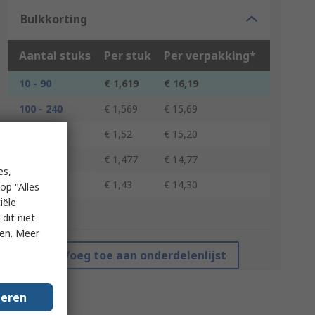
Bulkkorting
Aantal stuks
Per stuk
Per verpakking*
10 - 90
€ 1,619
€ 16,19
100 - 240
€ 1,569
€ 15,69
250 - 490
€ 1,52
€ 15,20
500 - 990
€ 1,477
€ 14,77
es,
1000 +
€ 1,43
€ 14,30
op "Alles
iële
*prijsindicatie
dit niet
ken. Meer
Voeg toe aan onderdelenlijst
geren