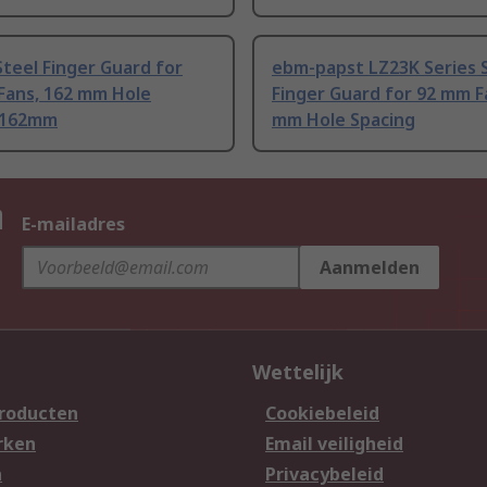
teel Finger Guard for
ebm-papst LZ23K Series 
Fans, 162 mm Hole
Finger Guard for 92 mm Fa
 162mm
mm Hole Spacing
n
E-mailadres
Aanmelden
Wettelijk
producten
Cookiebeleid
rken
Email veiligheid
n
Privacybeleid