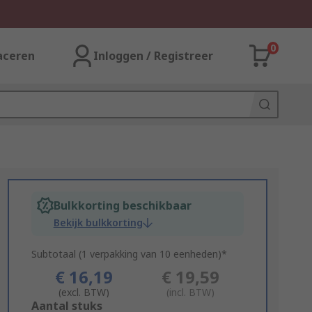
0
aceren
Inloggen / Registreer
Bulkkorting beschikbaar
Bekijk bulkkorting
Subtotaal (1 verpakking van 10 eenheden)*
€ 16,19
€ 19,59
(excl. BTW)
(incl. BTW)
Add
Aantal stuks