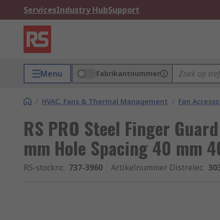
Services
Industry Hub
Support
Menu
Fabrikantnummer
/
HVAC, Fans & Thermal Management
/
Fan Accesso
RS PRO Steel Finger Guard
mm Hole Spacing 40 mm 
RS-stocknr.
:
737-3960
Artikelnummer Distrelec
:
30