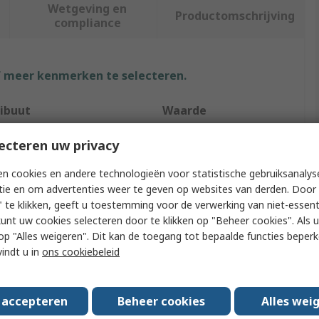
Wetgeving en
Productomschrijving
compliance
f meer kenmerken te selecteren.
ribuut
Waarde
RS PRO
ecteren uw privacy
ize
40 mm
n cookies en andere technologieën voor statistische gebruiksanalys
tie en om advertenties weer te geven op websites van derden. Door 
uct Type
Finger Guard
 te klikken, geeft u toestemming voor de verwerking van niet-essent
kunt uw cookies selecteren door te klikken op "Beheer cookies". Als u 
ial
Steel
 u op "Alles weigeren". Dit kan de toegang tot bepaalde functies beper
vindt u in
ons cookiebeleid
w Hole Spacing
31.5mm
ur
Chrome
s accepteren
Beheer cookies
Alles wei
h
40mm