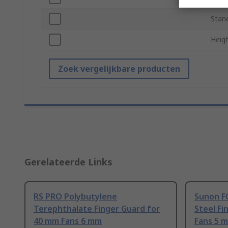
Stan
Heig
Zoek vergelijkbare producten
Gerelateerde Links
RS PRO Polybutylene
Sunon FG
Terephthalate Finger Guard for
Steel Fi
40 mm Fans 6 mm
Fans 5 