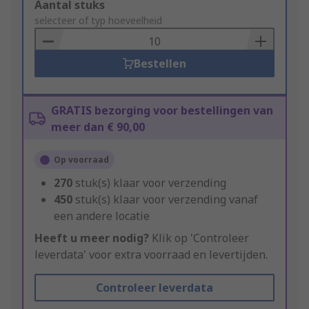
Add
Aantal stuks
to
selecteer of typ hoeveelheid
Basket
Bestellen
GRATIS bezorging voor bestellingen van
meer dan € 90,00
Op voorraad
270
stuk(s) klaar voor verzending
450
stuk(s) klaar voor verzending vanaf
een andere locatie
Heeft u meer nodig?
Klik op 'Controleer
leverdata' voor extra voorraad en levertijden.
Controleer leverdata