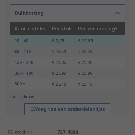
Bulkkorting
Aantal stuks
Per stuk
Per verpakking*
10 - 40
€ 2,79
€ 27,90
50 - 110
€ 2,659
€ 26,59
120 - 240
€ 2,536
€ 25,36
250 - 490
€ 2,399
€ 23,99
500 +
€ 2,218
€ 22,18
*prijsindicatie
Voeg toe aan onderdelenlijst
RS-stocknr.
:
737-4030