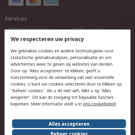
Services
750.000 producten
2.500 merken
Bestellen
Inkoopoplossingen
We respecteren uw privacy
Retouren
Technisch advies
We gebruiken cookies en andere technologieën voor
Track & Trace
statistische gebruiksanalyses, personalisatie en om
advertenties weer te geven op websites van derden.
Wettelijk
Door op "Alles accepteren" te klikken, geeft u
toestemming voor de verwerking van niet-essentiële
Cookiebeleid
Email veiligheid
cookies. U kunt uw cookies selecteren door te klikken op
Privacybeleid
Websitevoorwaarden
"Beheer cookies". Als u dit niet wilt, klikt u op "Alles
weigeren". Dit kan de toegang tot bepaalde functies
Algemene
beperken. Meer informatie vindt u in
ons cookiebeleid
verkoopvoorwaarden
Over RS
Alles accepteren
RS Group
Over ons
Beheer cookies