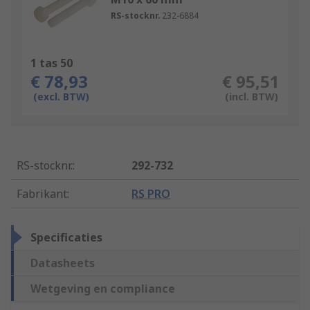
RS-stocknr.
232-6884
1 tas 50
€ 78,93
€ 95,51
(excl. BTW)
(incl. BTW)
RS-stocknr.
:
292-732
Fabrikant
:
RS PRO
Specificaties
Datasheets
Wetgeving en compliance