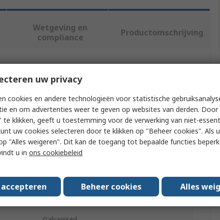
Wetgeving en
Productomschrijving
compliance
f meer kenmerken te selecteren.
ecteren uw privacy
Waarde
n cookies en andere technologieën voor statistische gebruiksanalys
tie en om advertenties weer te geven op websites van derden. Door 
RS PRO
 te klikken, geeft u toestemming voor de verwerking van niet-essent
kunt uw cookies selecteren door te klikken op "Beheer cookies". Als u 
Hex Bolt
 u op "Alles weigeren". Dit kan de toegang tot bepaalde functies beper
vindt u in
ons cookiebeleid
1/4-20 in
Steel
s accepteren
Beheer cookies
Alles wei
A
Galvanised