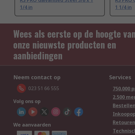
RS PRO Galvanised Steel 3/8 x 1
RS PRO G
1/4 in
1 1/4 in
Wees als eerste op de hoogte va
onze nieuwste producten en
aanbiedingen
Neem contact op
Services
023 51 66 555
750.000 
2.500 me
Volg ons op
Bestelle
Inkoopop
Retoure
We aanvaarden
Technisc