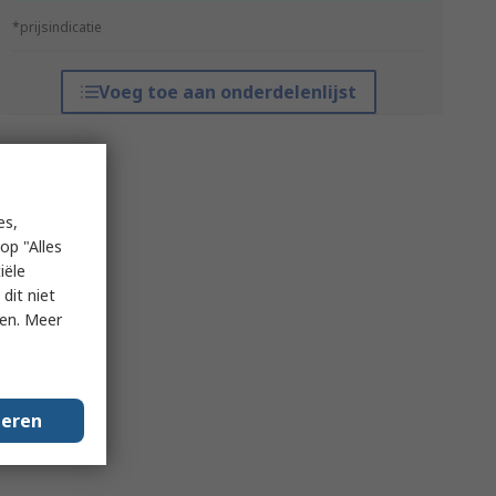
*prijsindicatie
Voeg toe aan onderdelenlijst
es,
op "Alles
iële
dit niet
ken. Meer
geren