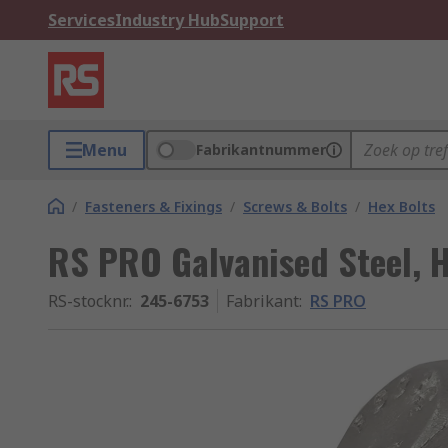
Services
Industry Hub
Support
Menu
Fabrikantnummer
/
Fasteners & Fixings
/
Screws & Bolts
/
Hex Bolts
RS PRO Galvanised Steel, H
RS-stocknr.
:
245-6753
Fabrikant
:
RS PRO