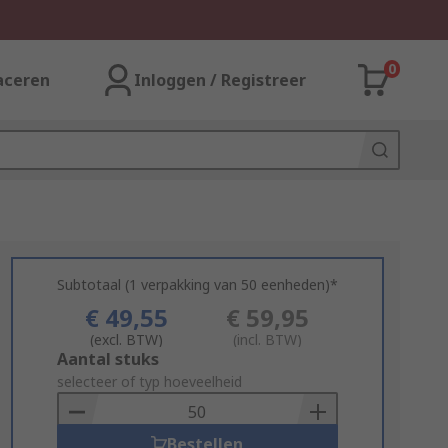
0
aceren
Inloggen / Registreer
Subtotaal (1 verpakking van 50 eenheden)*
€ 49,55
€ 59,95
(excl. BTW)
(incl. BTW)
Add
Aantal stuks
to
selecteer of typ hoeveelheid
Basket
Bestellen