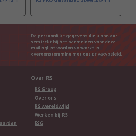
/4-10 in
RS PRO Galvanised Steel 3/8-4 in
De persoonlijke gegevens die u aan ons
verstrekt bij het aanmelden voor deze
mailinglijst worden verwerkt in
overeenstemming met ons
privacybeleid
.
Over RS
RS Group
Over ons
RS wereldwijd
Werken bij RS
aarden
ESG