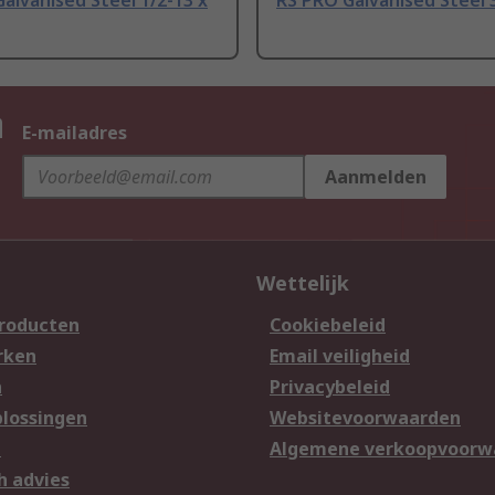
alvanised Steel 1/2-13 x
RS PRO Galvanised Steel 3
n
E-mailadres
Aanmelden
Wettelijk
producten
Cookiebeleid
rken
Email veiligheid
n
Privacybeleid
lossingen
Websitevoorwaarden
n
Algemene verkoopvoorw
h advies