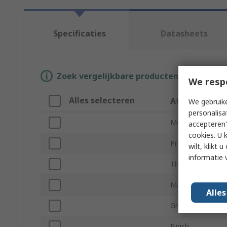
Specificaties
Datasheets
Zoek vergelijkbare producten door een o
We resp
Alles selecteren
Attribuut
We gebruike
personalisa
Merk
accepteren"
cookies. U 
Product Type
wilt, klikt
informatie 
Thread
Material
Alle
Grade
Finish