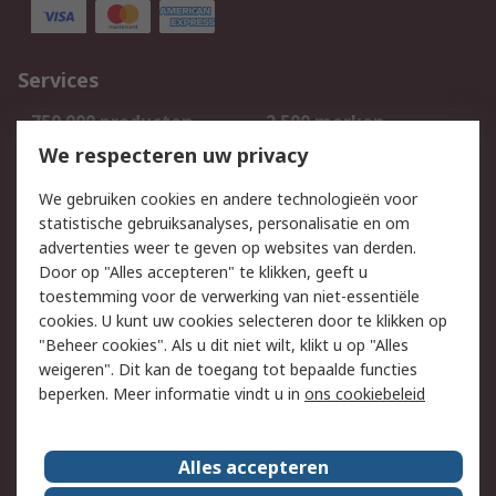
Services
750.000 producten
2.500 merken
Bestellen
Inkoopoplossingen
We respecteren uw privacy
Retouren
Technisch advies
We gebruiken cookies en andere technologieën voor
Track & Trace
statistische gebruiksanalyses, personalisatie en om
advertenties weer te geven op websites van derden.
Wettelijk
Door op "Alles accepteren" te klikken, geeft u
toestemming voor de verwerking van niet-essentiële
Cookiebeleid
Email veiligheid
cookies. U kunt uw cookies selecteren door te klikken op
Privacybeleid
Websitevoorwaarden
"Beheer cookies". Als u dit niet wilt, klikt u op "Alles
weigeren". Dit kan de toegang tot bepaalde functies
Algemene
beperken. Meer informatie vindt u in
ons cookiebeleid
verkoopvoorwaarden
Over RS
Alles accepteren