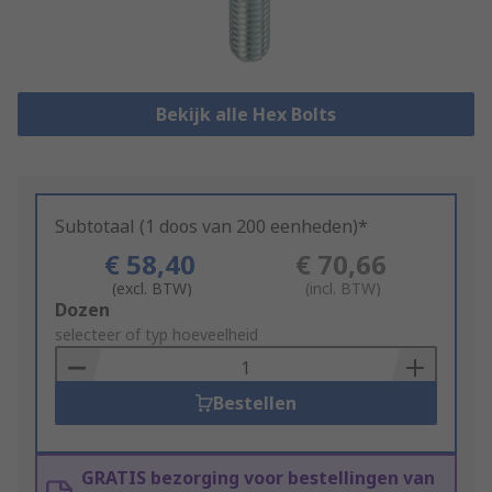
Bekijk alle Hex Bolts
Subtotaal (1 doos van 200 eenheden)*
€ 58,40
€ 70,66
(excl. BTW)
(incl. BTW)
Add
Dozen
to
selecteer of typ hoeveelheid
Basket
Bestellen
GRATIS bezorging voor bestellingen van