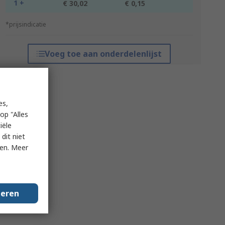
1 +
€ 30,02
€ 0,15
*prijsindicatie
Voeg toe aan onderdelenlijst
es,
op "Alles
iële
dit niet
ken. Meer
geren