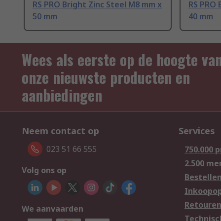
RS PRO Bright Zinc Steel M8 mm x
RS PRO B
50 mm
40 mm
Wees als eerste op de hoogte va
onze nieuwste producten en
aanbiedingen
Neem contact op
Services
023 51 66 555
750.000 
2.500 me
Volg ons op
Bestelle
Inkoopop
Retoure
We aanvaarden
Technisc