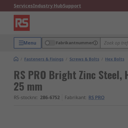
Services
Industry Hub
Support
Menu
Fabrikantnummer
/
Fasteners & Fixings
/
Screws & Bolts
/
Hex Bolts
RS PRO Bright Zinc Steel,
25 mm
RS-stocknr.
:
286-6752
Fabrikant
:
RS PRO