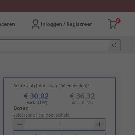
0
aceren
Inloggen / Registreer
Subtotaal (1 doos van 200 eenheden)*
€ 30,02
€ 36,32
(excl. BTW)
(incl. BTW)
Add
Dozen
to
selecteer of typ hoeveelheid
Basket