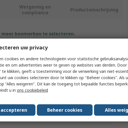
Wetgeving en
Productomschrijving
compliance
f meer kenmerken te selecteren.
ecteren uw privacy
ibuut
Waarde
n cookies en andere technologieën voor statistische gebruiksanalys
RS PRO
tie en om advertenties weer te geven op websites van derden. Door 
 te klikken, geeft u toestemming voor de verwerking van niet-essent
ct Type
Hex Setscrew
kunt uw cookies selecteren door te klikken op "Beheer cookies". Als u 
th
25mm
 u op "Alles weigeren". Dit kan de toegang tot bepaalde functies beper
vindt u in
ons cookiebeleid
ad
M8 mm
ial
Steel
s accepteren
Beheer cookies
Alles wei
e
10.9