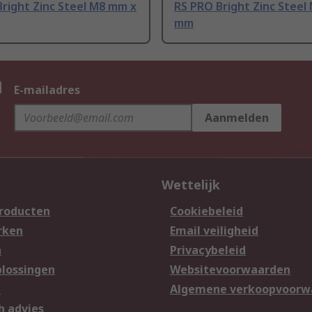
right Zinc Steel M8 mm x
RS PRO Bright Zinc Steel 
mm
n
E-mailadres
Aanmelden
Wettelijk
producten
Cookiebeleid
rken
Email veiligheid
n
Privacybeleid
lossingen
Websitevoorwaarden
n
Algemene verkoopvoorw
h advies