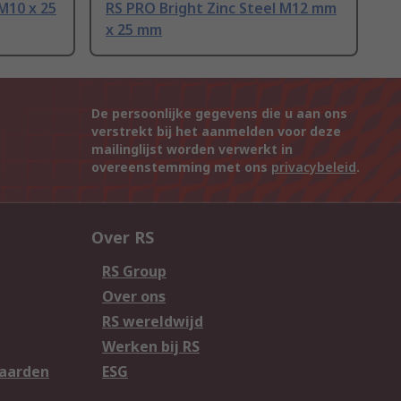
M10 x 25
RS PRO Bright Zinc Steel M12 mm
x 25 mm
De persoonlijke gegevens die u aan ons
verstrekt bij het aanmelden voor deze
mailinglijst worden verwerkt in
overeenstemming met ons
privacybeleid
.
Over RS
RS Group
Over ons
RS wereldwijd
Werken bij RS
aarden
ESG