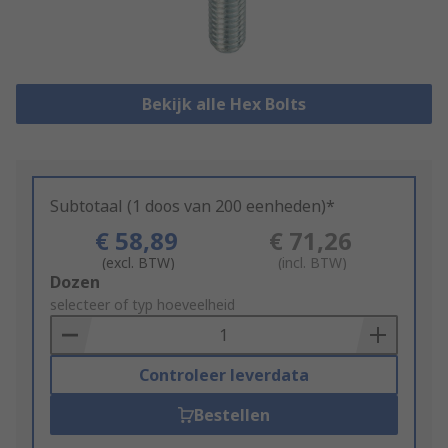
Bekijk alle Hex Bolts
Subtotaal (1 doos van 200 eenheden)*
€ 58,89
€ 71,26
(excl. BTW)
(incl. BTW)
Add
Dozen
to
selecteer of typ hoeveelheid
Basket
Controleer leverdata
Bestellen