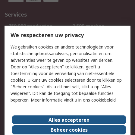
Services
750.000 producten
2.500 merken
Bestellen
Inkoopoplossingen
We respecteren uw privacy
Retouren
Technisch advies
We gebruiken cookies en andere technologieën voor
Track & Trace
statistische gebruiksanalyses, personalisatie en om
advertenties weer te geven op websites van derden.
Wettelijk
Door op "Alles accepteren" te klikken, geeft u
toestemming voor de verwerking van niet-essentiële
Cookiebeleid
Email veiligheid
cookies. U kunt uw cookies selecteren door te klikken op
Privacybeleid
Websitevoorwaarden
"Beheer cookies". Als u dit niet wilt, klikt u op "Alles
weigeren". Dit kan de toegang tot bepaalde functies
Algemene
beperken. Meer informatie vindt u in
ons cookiebeleid
verkoopvoorwaarden
Over RS
Alles accepteren
RS Group
Over ons
Beheer cookies