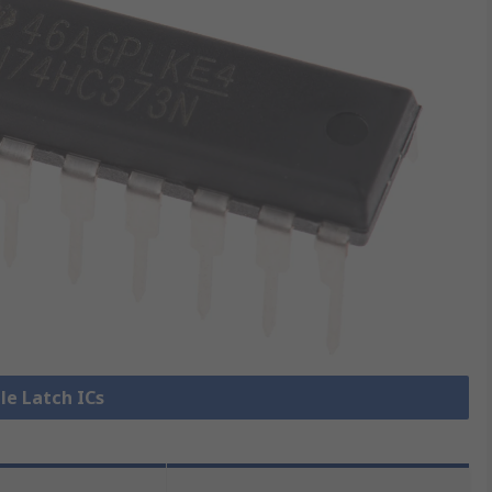
lle Latch ICs