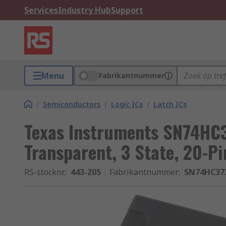
Services
Industry Hub
Support
Menu
Fabrikantnummer
/
Semiconductors
/
Logic ICs
/
Latch ICs
Texas Instruments SN74HC3
Transparent, 3 State, 20-P
RS-stocknr.
:
443-205
Fabrikantnummer
:
SN74HC37