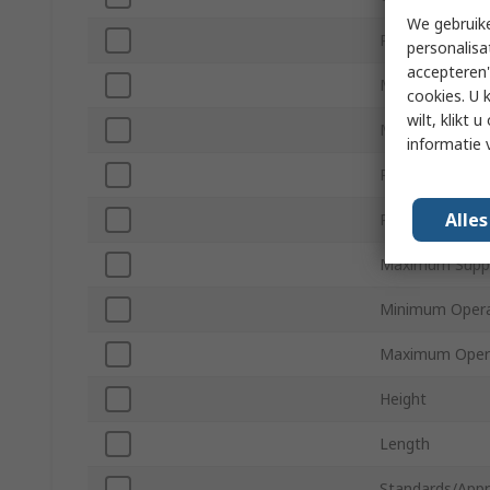
We gebruike
Polarity
personalisa
accepteren"
Mount Type
cookies. U 
wilt, klikt
Minimum Suppl
informatie 
Package Type
Alle
Pin Count
Maximum Suppl
Minimum Opera
Maximum Opera
Height
Length
Standards/Appr