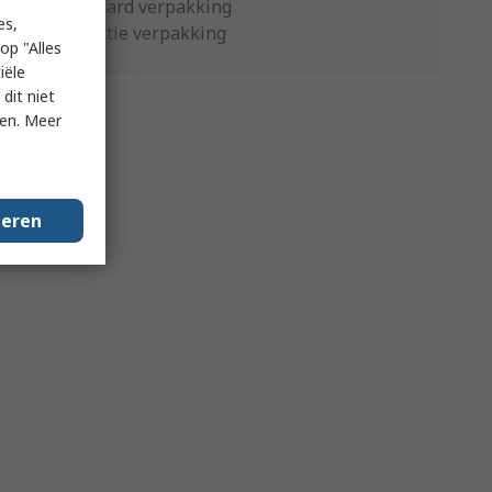
Standaard verpakking
es,
Productie verpakking
op "Alles
iële
dit niet
ken. Meer
geren