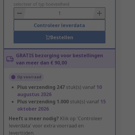
to
selecteer of typ hoeveelheid
Basket
Controleer leverdata
Bestellen
GRATIS bezorging voor bestellingen
van meer dan € 90,00
Op voorraad
Plus verzending
247
stuk(s) vanaf
10
augustus 2026
Plus verzending
1.000
stuk(s) vanaf
15
oktober 2026
Heeft u meer nodig?
Klik op 'Controleer
leverdata' voor extra voorraad en
levertijden.