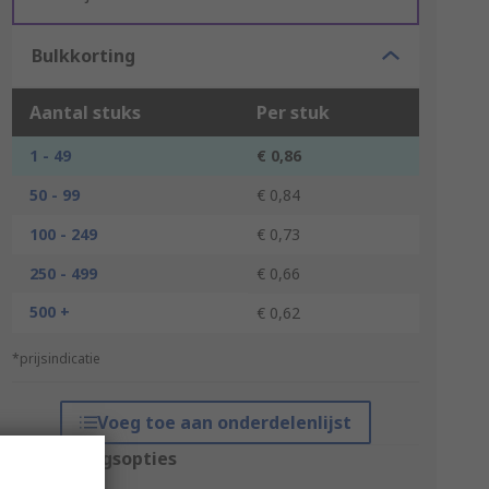
Bulkkorting
Aantal stuks
Per stuk
1 - 49
€ 0,86
50 - 99
€ 0,84
100 - 249
€ 0,73
250 - 499
€ 0,66
500 +
€ 0,62
*prijsindicatie
Voeg toe aan onderdelenlijst
Verpakkingsopties