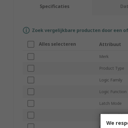
Specificaties
Da
Zoek vergelijkbare producten door een o
Alles selecteren
Attribuut
Merk
Product Type
Logic Family
Logic Function
Latch Mode
Number of Bits
We resp
Output Type