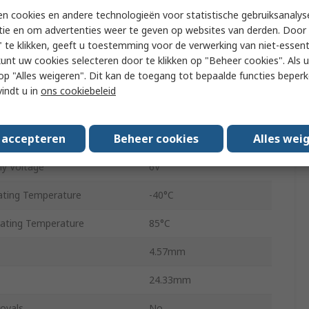
n cookies en andere technologieën voor statistische gebruiksanalys
Non-Inverting
tie en om advertenties weer te geven op websites van derden. Door 
 te klikken, geeft u toestemming voor de verwerking van niet-essent
Through Hole
kunt uw cookies selecteren door te klikken op "Beheer cookies". Als u 
 u op "Alles weigeren". Dit kan de toegang tot bepaalde functies beper
y Voltage
2V
vindt u in
ons cookiebeleid
PDIP
s accepteren
Beheer cookies
Alles wei
20
y Voltage
6V
ting Temperature
-40°C
ting Temperature
85°C
4.57mm
24.33mm
ovals
No