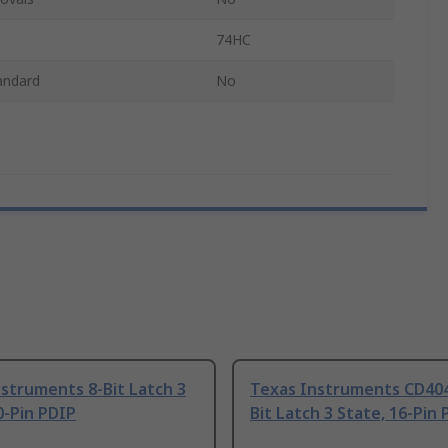
74HC
andard
No
struments 8-Bit Latch 3
Texas Instruments CD404
0-Pin PDIP
Bit Latch 3 State, 16-Pin