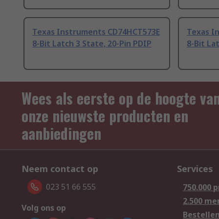
Texas Instruments CD74HCT573E
Texas I
8-Bit Latch 3 State, 20-Pin PDIP
8-Bit La
Wees als eerste op de hoogte va
onze nieuwste producten en
aanbiedingen
Neem contact op
Services
023 51 66 555
750.000 
2.500 me
Volg ons op
Bestelle