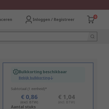
0
aceren
Inloggen / Registreer
Bulkkorting beschikbaar
Bekijk bulkkorting
Subtotaal (1 eenheid)*
€ 0,86
€ 1,04
(excl. BTW)
(incl. BTW)
Add
Aantal stuks