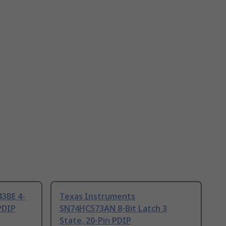
3BE 4-
Texas Instruments
 PDIP
SN74HC573AN 8-Bit Latch 3
State, 20-Pin PDIP