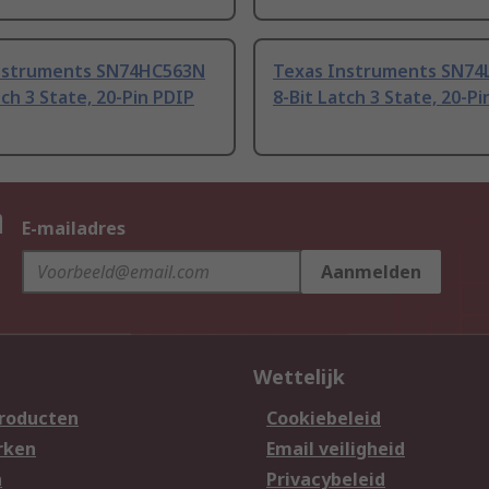
nstruments SN74HC563N
Texas Instruments SN74
tch 3 State, 20-Pin PDIP
8-Bit Latch 3 State, 20-P
n
E-mailadres
Aanmelden
Wettelijk
producten
Cookiebeleid
rken
Email veiligheid
n
Privacybeleid