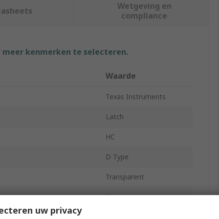
Wetgeving en
tasheets
compliance
f meer kenmerken te selecteren.
Waarde
Texas Instruments
Latch
HC
D Type
Transparent
8
ecteren uw privacy
3 State