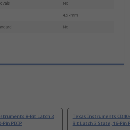
ovals
No
4.57mm
andard
No
struments 8-Bit Latch 3
Texas Instruments CD404
0-Pin PDIP
Bit Latch 3 State, 16-Pin