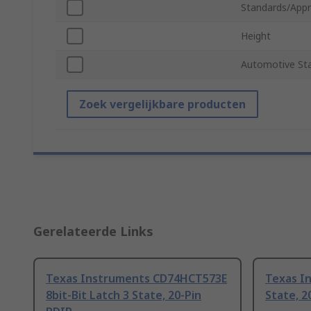
Standards/Appr
Height
Automotive St
Zoek vergelijkbare producten
Gerelateerde Links
Texas Instruments CD74HCT573E
Texas In
8bit-Bit Latch 3 State, 20-Pin
State, 2