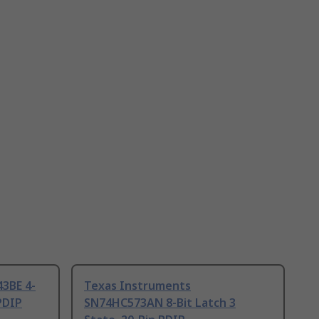
3BE 4-
Texas Instruments
 PDIP
SN74HC573AN 8-Bit Latch 3