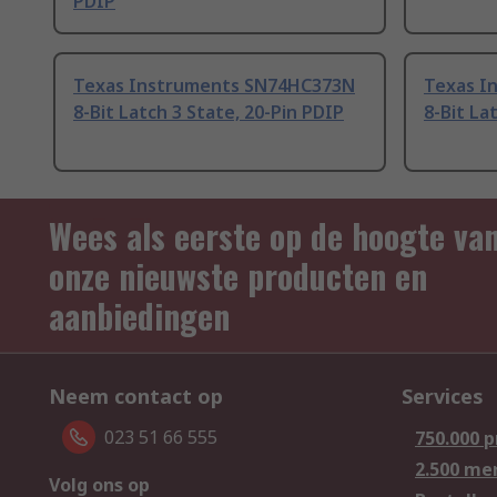
PDIP
Texas Instruments SN74HC373N
Texas I
8-Bit Latch 3 State, 20-Pin PDIP
8-Bit La
Wees als eerste op de hoogte va
onze nieuwste producten en
aanbiedingen
Neem contact op
Services
023 51 66 555
750.000 
2.500 me
Volg ons op