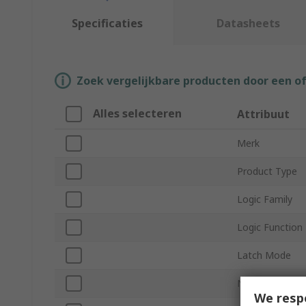
Specificaties
Datasheets
Zoek vergelijkbare producten door een o
Alles selecteren
Attribuut
Merk
Product Type
Logic Family
Logic Function
Latch Mode
Number of Bits
We resp