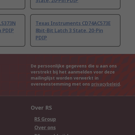
State, 20-Pin PDIP
LS373N
Texas Instruments CD74AC573E
in PDIP
8bit-Bit Latch 3 State, 20-Pin
PDIP
De persoonlijke gegevens die u aan ons
verstrekt bij het aanmelden voor deze
mailinglijst worden verwerkt in
overeenstemming met ons
privacybeleid
.
Over RS
RS Group
Over ons