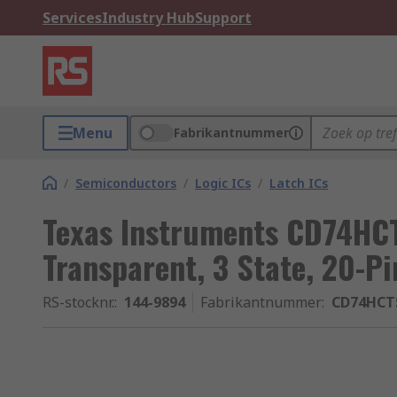
Services
Industry Hub
Support
Menu
Fabrikantnummer
/
Semiconductors
/
Logic ICs
/
Latch ICs
Texas Instruments CD74HCT
Transparent, 3 State, 20-P
RS-stocknr.
:
144-9894
Fabrikantnummer
:
CD74HCT