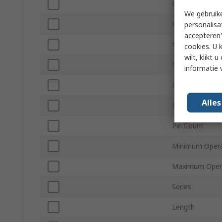
Output Type
We gebruike
Polarity
personalisa
accepteren"
Mount Type
cookies. U 
wilt, klikt
Minimum Suppl
informatie 
Package Type
Alle
Maximum Suppl
Pin Count
Minimum Opera
Maximum Opera
Series
Length