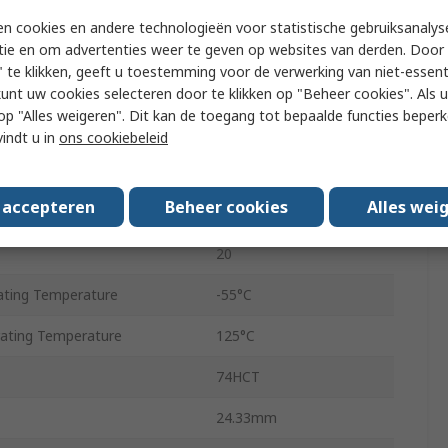
3 State
n cookies en andere technologieën voor statistische gebruiksanalys
Non-Inverting
tie en om advertenties weer te geven op websites van derden. Door 
 te klikken, geeft u toestemming voor de verwerking van niet-essent
Through Hole
kunt uw cookies selecteren door te klikken op "Beheer cookies". Als u 
 u op "Alles weigeren". Dit kan de toegang tot bepaalde functies beper
y Voltage
4.5V
vindt u in
ons cookiebeleid
PDIP
s accepteren
Beheer cookies
Alles wei
y Voltage
5.5V
20
ting Temperature
-55°C
ting Temperature
125°C
74HCT
24.33mm