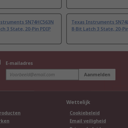
nstruments SN74HC563N
Texas Instruments SN74
tch 3 State, 20-Pin PDIP
8-Bit Latch 3 State, 20-P
n
E-mailadres
Aanmelden
Wettelijk
producten
Cookiebeleid
rken
Email veiligheid