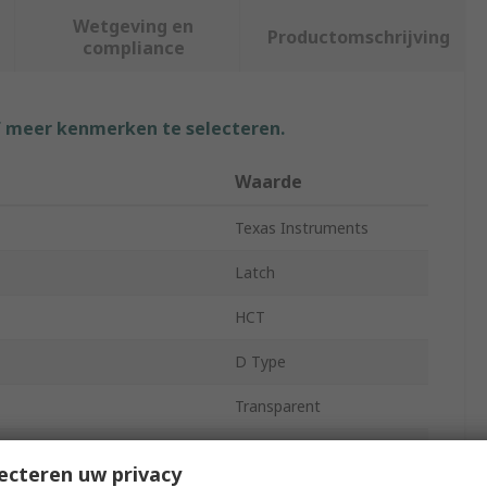
Wetgeving en
Productomschrijving
compliance
f meer kenmerken te selecteren.
Waarde
Texas Instruments
Latch
HCT
D Type
Transparent
8
ecteren uw privacy