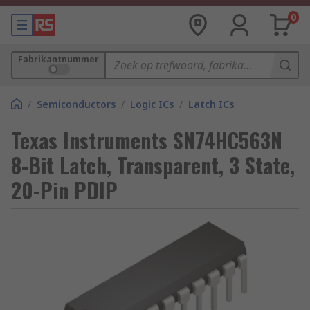
0
Fabrikantnummer
/
Semiconductors
/
Logic ICs
/
Latch ICs
Texas Instruments SN74HC563N
8-Bit Latch, Transparent, 3 State,
20-Pin PDIP