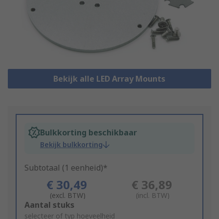
Bekijk alle LED Array Mounts
Bulkkorting beschikbaar
Bekijk bulkkorting
Subtotaal (1 eenheid)*
€ 30,49
€ 36,89
(excl. BTW)
(incl. BTW)
Add
Aantal stuks
to
selecteer of typ hoeveelheid