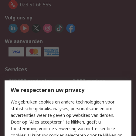
023 51 66 555
Volg ons op
We aanvaarden
Services
750.000 producten
2.500 merken
Bestellen
Inkoopoplossingen
We respecteren uw privacy
Retouren
Technisch advies
We gebruiken cookies en andere technologieën voor
Track & Trace
statistische gebruiksanalyses, personalisatie en om
advertenties weer te geven op websites van derden.
Wettelijk
Door op "Alles accepteren" te klikken, geeft u
toestemming voor de verwerking van niet-essentiële
Cookiebeleid
Email veiligheid
cookies. U kunt uw cookies selecteren door te klikken op