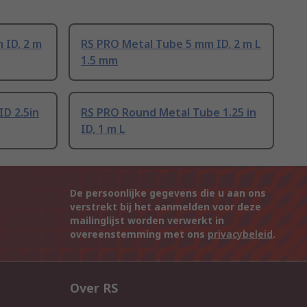
 ID, 2 m
RS PRO Metal Tube 5 mm ID, 2 m L
1.5 mm
ID 2.5in
RS PRO Round Metal Tube 1.25 in
ID, 1 m L
De persoonlijke gegevens die u aan ons
verstrekt bij het aanmelden voor deze
mailinglijst worden verwerkt in
overeenstemming met ons
privacybeleid
.
Over RS