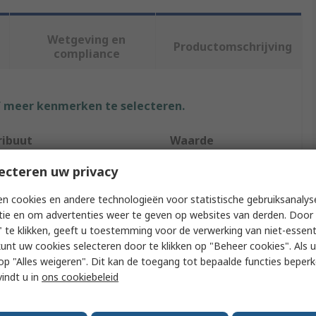
Wetgeving en
Productomschrijving
compliance
f meer kenmerken te selecteren.
ribuut
Waarde
ecteren uw privacy
k
RS PRO
n cookies en andere technologieën voor statistische gebruiksanalys
uct Type
Metal Tube
tie en om advertenties weer te geven op websites van derden. Door 
th
2m
 te klikken, geeft u toestemming voor de verwerking van niet-essent
kunt uw cookies selecteren door te klikken op "Beheer cookies". Als u 
dards/Approvals
No
 u op "Alles weigeren". Dit kan de toegang tot bepaalde functies beper
vindt u in
ons cookiebeleid
de Diameter
7mm
ide Diameter
10mm