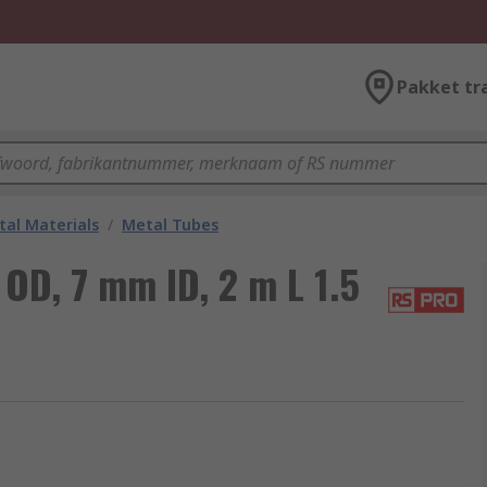
Pakket tr
al Materials
/
Metal Tubes
OD, 7 mm ID, 2 m L 1.5