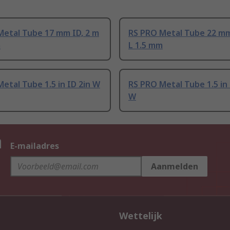
Metal Tube 17 mm ID, 2 m
RS PRO Metal Tube 22 mm
m
L 1.5 mm
etal Tube 1.5 in ID 2in W
RS PRO Metal Tube 1.5 in 
W
n
E-mailadres
Aanmelden
Wettelijk