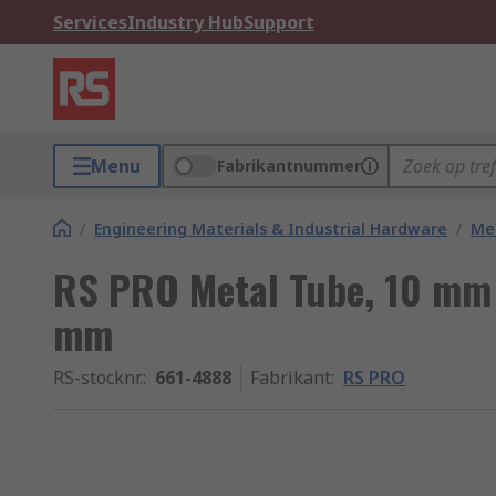
Services
Industry Hub
Support
Menu
Fabrikantnummer
/
Engineering Materials & Industrial Hardware
/
Met
RS PRO Metal Tube, 10 mm 
mm
RS-stocknr.
:
661-4888
Fabrikant
:
RS PRO