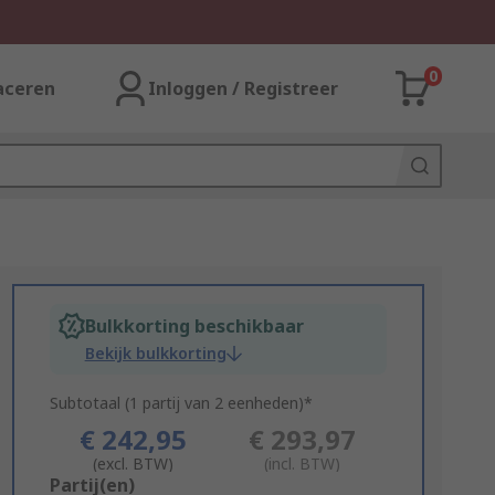
0
aceren
Inloggen / Registreer
Bulkkorting beschikbaar
Bekijk bulkkorting
Subtotaal (1 partij van 2 eenheden)*
€ 242,95
€ 293,97
(excl. BTW)
(incl. BTW)
Add
Partij(en)