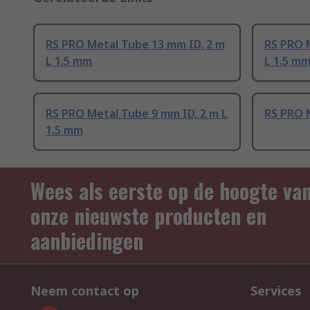
RS PRO Metal Tube 13 mm ID, 2 m
RS PRO 
L 1.5 mm
L 1.5 m
RS PRO Metal Tube 9 mm ID, 2 m L
RS PRO M
1.5 mm
Wees als eerste op de hoogte va
onze nieuwste producten en
aanbiedingen
Neem contact op
Services