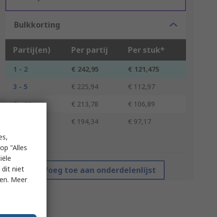
Bulkkorting
Partij(en)
Per partij
Per stuk*
1 - 2
€ 242,95
€ 121,475
3 - 5
€ 225,94
€ 112,97
6 - 11
€ 213,78
€ 106,89
12 +
€ 194,34
€ 97,17
es,
*prijsindicatie
op "Alles
iële
dit niet
Voeg toe aan onderdelenlijst
ken. Meer