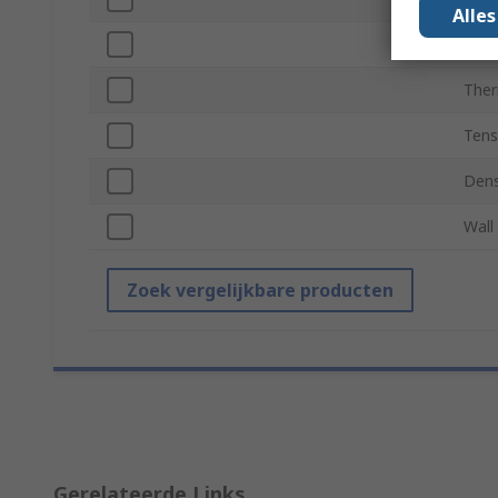
Alle
Hard
Ther
Tens
Dens
Wall
Zoek vergelijkbare producten
Gerelateerde Links