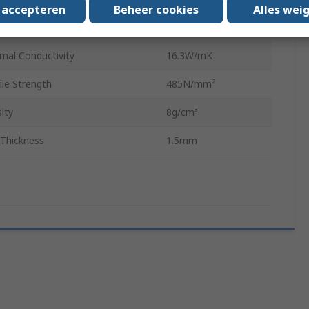
s accepteren
Beheer cookies
Alles wei
ness
95 HB
mal Conductivity
16.3W/mK
ile Strength
485N/mm²
ity
8g/cm³
 Thickness
1.5mm