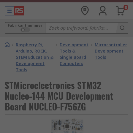
0
Fabrikantnummer
/
Raspberry Pi,
/
Development
/
Microcontroller
Arduino, ROCK,
Tools &
Development
STEM Education &
Single Board
Tools
Development
Computers
Tools
STMicroelectronics STM32
Nucleo-144 MCU Development
Board NUCLEO-F756ZG