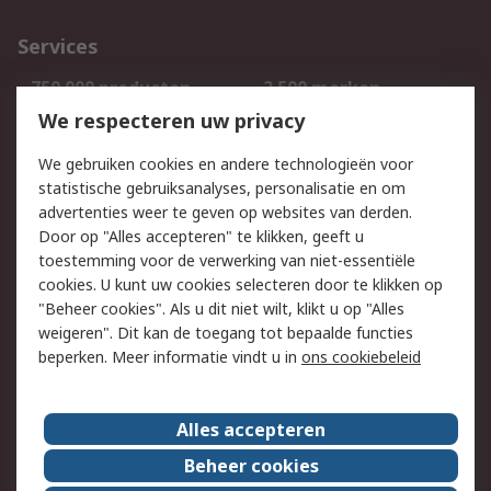
Services
750.000 producten
2.500 merken
Bestellen
Inkoopoplossingen
We respecteren uw privacy
Retouren
Technisch advies
We gebruiken cookies en andere technologieën voor
Track & Trace
statistische gebruiksanalyses, personalisatie en om
advertenties weer te geven op websites van derden.
Wettelijk
Door op "Alles accepteren" te klikken, geeft u
toestemming voor de verwerking van niet-essentiële
Cookiebeleid
Email veiligheid
cookies. U kunt uw cookies selecteren door te klikken op
Privacybeleid
Websitevoorwaarden
"Beheer cookies". Als u dit niet wilt, klikt u op "Alles
weigeren". Dit kan de toegang tot bepaalde functies
Algemene
beperken. Meer informatie vindt u in
ons cookiebeleid
verkoopvoorwaarden
Over RS
Alles accepteren
RS Group
Over ons
Beheer cookies