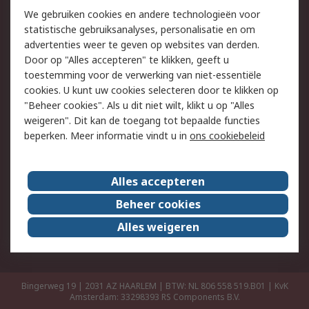
Retouren
Technisch advies
We gebruiken cookies en andere technologieën voor
Track & Trace
statistische gebruiksanalyses, personalisatie en om
advertenties weer te geven op websites van derden.
Wettelijk
Door op "Alles accepteren" te klikken, geeft u
toestemming voor de verwerking van niet-essentiële
Cookiebeleid
Email veiligheid
cookies. U kunt uw cookies selecteren door te klikken op
Privacybeleid
Websitevoorwaarden
"Beheer cookies". Als u dit niet wilt, klikt u op "Alles
weigeren". Dit kan de toegang tot bepaalde functies
Algemene
beperken. Meer informatie vindt u in
ons cookiebeleid
verkoopvoorwaarden
Over RS
Alles accepteren
RS Group
Over ons
Beheer cookies
RS wereldwijd
Werken bij RS
Alles weigeren
ESG
Bingerweg 19 | 2031 AZ HAARLEM | BTW: NL 806 558 519.B01 | KvK
Amsterdam: 33298393
RS Components B.V.