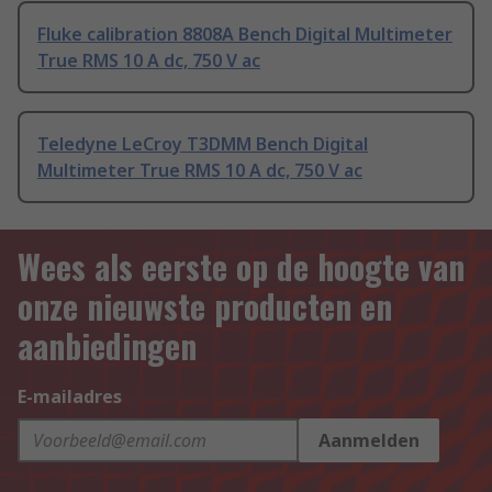
Fluke calibration 8808A Bench Digital Multimeter
True RMS 10 A dc, 750 V ac
Teledyne LeCroy T3DMM Bench Digital
Multimeter True RMS 10 A dc, 750 V ac
Wees als eerste op de hoogte van
onze nieuwste producten en
aanbiedingen
E-mailadres
Aanmelden