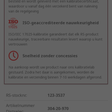
besteld en wordt geleverd met een kalibratiecertificaat,
waardoor u vanaf dag één verzekerd bent van naleving
van de regelgeving
ISO-geaccrediteerde nauwkeurigheid
ISO/IEC 17025-kalibratie garandeert dat elk RS-product
nauwkeurige, traceerbare resultaten levert waarop u kunt
vertrouwen
Snelheid zonder concessies
Na aankoop wordt uw product naar ons kalibratielab
gestuurd. Zodra het daar is aangekomen, worden de
kalibratie en verzending binnen 7-10 werkdagen afgerond.
RS-stocknr.
:
123-3537
Artikelnummer
304-20-970
Distrelec
: