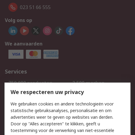
023 51 66 555
Volg ons op
We aanvaarden
Services
750.000 producten
2.500 merken
Bestellen
Inkoopoplossingen
We respecteren uw privacy
Retouren
Technisch advies
We gebruiken cookies en andere technologieën voor
Track & Trace
statistische gebruiksanalyses, personalisatie en om
advertenties weer te geven op websites van derden.
Wettelijk
Door op "Alles accepteren" te klikken, geeft u
toestemming voor de verwerking van niet-essentiële
Cookiebeleid
Email veiligheid