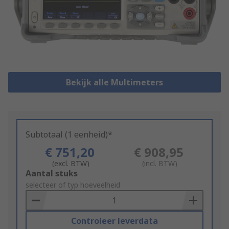
Bekijk alle Multimeters
Subtotaal (1 eenheid)*
€ 751,20
€ 908,95
(excl. BTW)
(incl. BTW)
Add
Aantal stuks
to
selecteer of typ hoeveelheid
Basket
Controleer leverdata