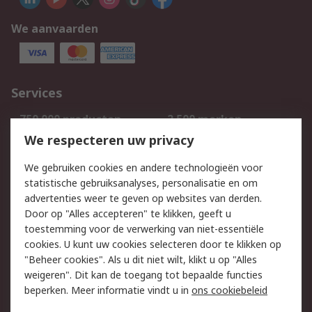
We aanvaarden
Services
750.000 producten
2.500 merken
Bestellen
Inkoopoplossingen
We respecteren uw privacy
Retouren
Technisch advies
We gebruiken cookies en andere technologieën voor
Track & Trace
statistische gebruiksanalyses, personalisatie en om
advertenties weer te geven op websites van derden.
Wettelijk
Door op "Alles accepteren" te klikken, geeft u
toestemming voor de verwerking van niet-essentiële
Cookiebeleid
Email veiligheid
cookies. U kunt uw cookies selecteren door te klikken op
Privacybeleid
Websitevoorwaarden
"Beheer cookies". Als u dit niet wilt, klikt u op "Alles
weigeren". Dit kan de toegang tot bepaalde functies
Algemene
beperken. Meer informatie vindt u in
ons cookiebeleid
verkoopvoorwaarden