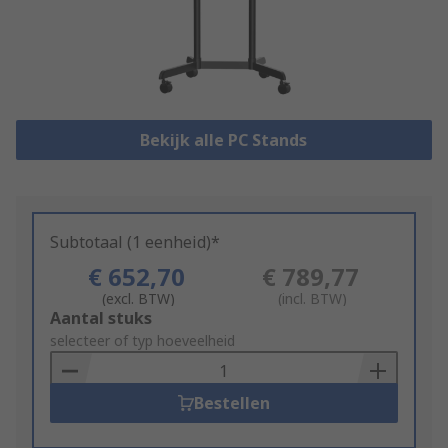
Bekijk alle PC Stands
Subtotaal (1 eenheid)*
€ 652,70
€ 789,77
(excl. BTW)
(incl. BTW)
Add
Aantal stuks
to
selecteer of typ hoeveelheid
Basket
Bestellen