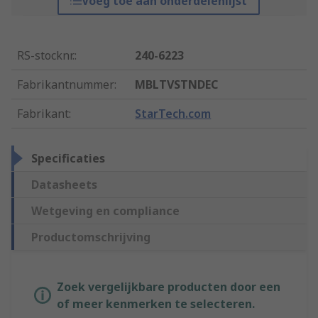
Voeg toe aan onderdelenlijst
RS-stocknr.
:
240-6223
Fabrikantnummer
:
MBLTVSTNDEC
Fabrikant
:
StarTech.com
Specificaties
Datasheets
Wetgeving en compliance
Productomschrijving
Zoek vergelijkbare producten door een
of meer kenmerken te selecteren.