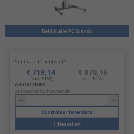
Bekijk alle PC Stands
Subtotaal (1 eenheid)*
€ 719,14
€ 870,16
(excl. BTW)
(incl. BTW)
Add
Aantal stuks
to
selecteer of typ hoeveelheid
Basket
Controleer leverdata
Bestellen