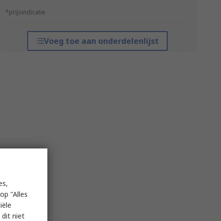
*prijsindicatie
Voeg toe aan onderdelenlijst
es,
op "Alles
iële
dit niet