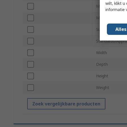
wilt, klikt
Maximum Screen
informatie 
Maximum Load
Alle
Supported Numbe
Standards/Appro
Width
Depth
Height
Weight
Zoek vergelijkbare producten