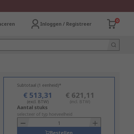
0
aceren
Inloggen / Registreer
Subtotaal (1 eenheid)*
€ 513,31
€ 621,11
(excl. BTW)
(incl. BTW)
Add
Aantal stuks
to
selecteer of typ hoeveelheid
Basket
Bestellen