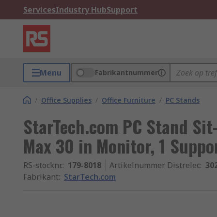
Services
Industry Hub
Support
Menu
Fabrikantnummer
/
Office Supplies
/
Office Furniture
/
PC Stands
StarTech.com PC Stand Sit
Max 30 in Monitor, 1 Suppo
RS-stocknr.
:
179-8018
Artikelnummer Distrelec
:
30
Fabrikant
:
StarTech.com