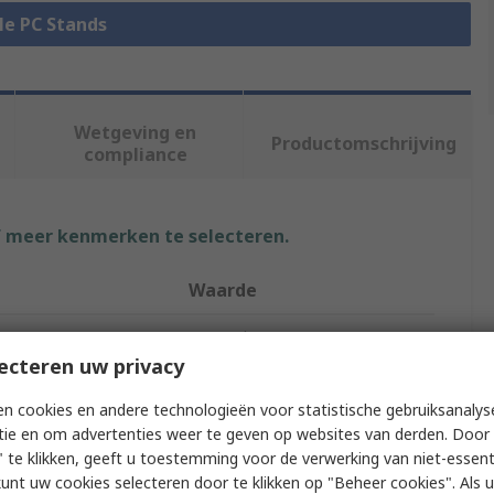
lle PC Stands
Wetgeving en
Productomschrijving
compliance
f meer kenmerken te selecteren.
Waarde
StarTech.com
ecteren uw privacy
PC Stand
n cookies en andere technologieën voor statistische gebruiksanalys
Sit-Stand Desk Converter
tie en om advertenties weer te geven op websites van derden. Door 
 te klikken, geeft u toestemming voor de verwerking van niet-essent
No
kunt uw cookies selecteren door te klikken op "Beheer cookies". Als u 