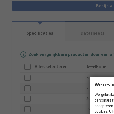
Bekijk a
Specificaties
Datasheets
Zoek vergelijkbare producten door een o
Alles selecteren
Attribuut
Merk
We resp
Product Type
We gebruike
Sub Type
personalisa
accepteren"
Extension Arm
cookies. U 