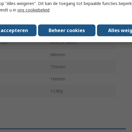
 u op "Alles weigeren". Dit kan de toegang tot bepaalde functies beper
 Size
30in
vindt u in
ons cookiebeleid
13kg
s accepteren
Beheer cookies
Alles wei
r of Displays
1
vals
REACH, RoHS
680mm
755mm
160mm
12.8kg