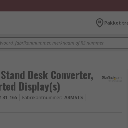
Pakket tr
-Stand Desk Converter,
rted Display(s)
2-31-165
Fabrikantnummer
:
ARMSTS