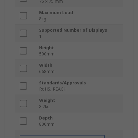
75 x 75 mm
Maximum Load
8kg
Supported Number of Displays
1
Height
500mm
Width
668mm
Standards/Approvals
RoHS, REACH
Weight
8.7kg
Depth
800mm