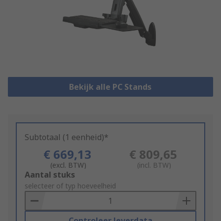
Bekijk alle PC Stands
Subtotaal (1 eenheid)*
€ 669,13
€ 809,65
(excl. BTW)
(incl. BTW)
Add
Aantal stuks
to
selecteer of typ hoeveelheid
Basket
Controleer leverdata