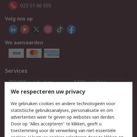
023 51 66 555
Volg ons op
We aanvaarden
Services
750.000 producten
2.500 merken
Bestellen
Inkoopoplossingen
We respecteren uw privacy
Retouren
Technisch advies
We gebruiken cookies en andere technologieën voor
Track & Trace
statistische gebruiksanalyses, personalisatie en om
advertenties weer te geven op websites van derden.
Wettelijk
Door op "Alles accepteren" te klikken, geeft u
toestemming voor de verwerking van niet-essentiële
Cookiebeleid
Email veiligheid