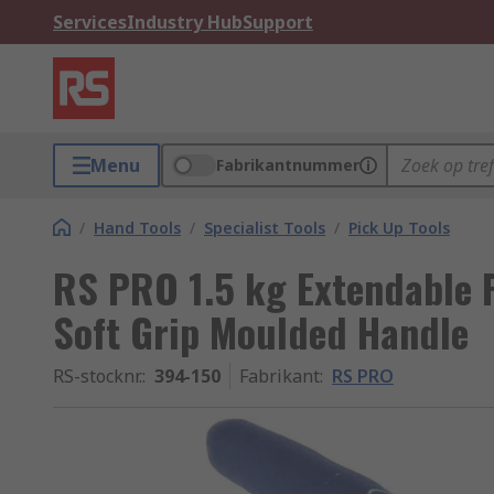
Services
Industry Hub
Support
Menu
Fabrikantnummer
/
Hand Tools
/
Specialist Tools
/
Pick Up Tools
RS PRO 1.5 kg Extendable 
Soft Grip Moulded Handle
RS-stocknr.
:
394-150
Fabrikant
:
RS PRO