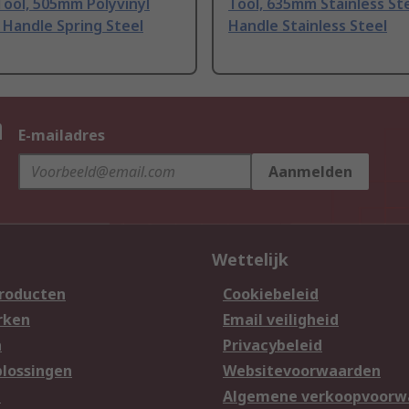
Tool, 505mm Polyvinyl
Tool, 635mm Stainless St
 Handle Spring Steel
Handle Stainless Steel
n
E-mailadres
Aanmelden
Wettelijk
producten
Cookiebeleid
rken
Email veiligheid
n
Privacybeleid
lossingen
Websitevoorwaarden
n
Algemene verkoopvoorw