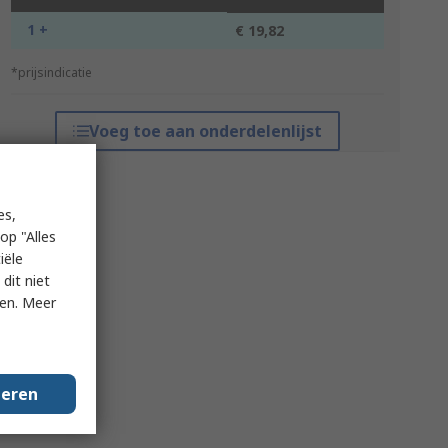
1 +
€ 19,82
*prijsindicatie
Voeg toe aan onderdelenlijst
es,
op "Alles
iële
dit niet
ken. Meer
geren