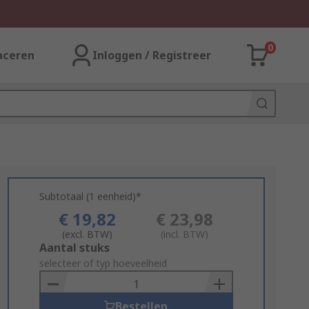
0
aceren
Inloggen / Registreer
Subtotaal (1 eenheid)*
€ 19,82
€ 23,98
(excl. BTW)
(incl. BTW)
Add
Aantal stuks
to
selecteer of typ hoeveelheid
Basket
Bestellen