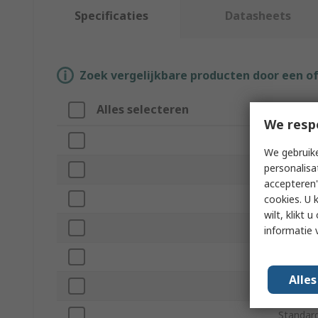
Specificaties
Datasheets
Zoek vergelijkbare producten door een o
Alles selecteren
Attrib
We resp
Merk
We gebruike
personalisa
Product
accepteren"
Extenda
cookies. U 
wilt, klikt
Lifting 
informatie 
Overall 
Alle
Handle M
Standar