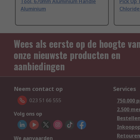
Tool, 670mm Aluminium Handle
Pick Up 
Aluminium
Chloride
Wees als eerste op de hoogte va
onze nieuwste producten en
aanbiedingen
Neem contact op
Services
023 51 66 555
750.000 
2.500 me
Volg ons op
Bestelle
Inkoopop
Retoure
We aanvaarden