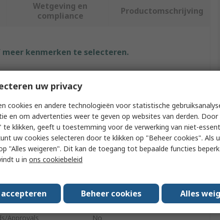
Wetgeving en
Productomschrijving
compliance
f meer kenmerken te selecteren.
uut
Waarde
ecteren uw privacy
RS PRO
n cookies en andere technologieën voor statistische gebruiksanalys
tie en om advertenties weer te geven op websites van derden. Door 
 Type
Pick Up Tool
 te klikken, geeft u toestemming voor de verwerking van niet-essent
ble
Yes
kunt uw cookies selecteren door te klikken op "Beheer cookies". Als u 
 u op "Alles weigeren". Dit kan de toegang tot bepaalde functies beper
Capacity
1.5kg
vindt u in
ons cookiebeleid
Length
810mm
s accepteren
Beheer cookies
Alles wei
aterial
Soft Grip Moulded
ds/Approvals
No