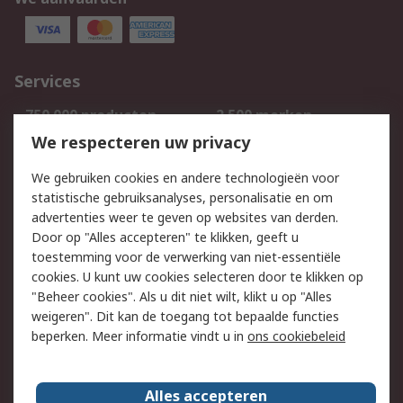
Services
750.000 producten
2.500 merken
Bestellen
Inkoopoplossingen
We respecteren uw privacy
Retouren
Technisch advies
We gebruiken cookies en andere technologieën voor
Track & Trace
statistische gebruiksanalyses, personalisatie en om
advertenties weer te geven op websites van derden.
Wettelijk
Door op "Alles accepteren" te klikken, geeft u
toestemming voor de verwerking van niet-essentiële
Cookiebeleid
Email veiligheid
cookies. U kunt uw cookies selecteren door te klikken op
Privacybeleid
Websitevoorwaarden
"Beheer cookies". Als u dit niet wilt, klikt u op "Alles
weigeren". Dit kan de toegang tot bepaalde functies
Algemene
beperken. Meer informatie vindt u in
ons cookiebeleid
verkoopvoorwaarden
Over RS
Alles accepteren