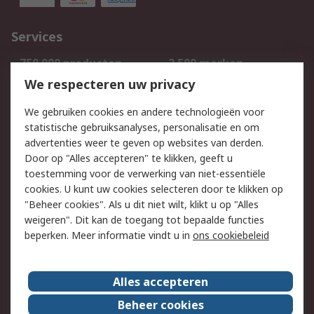
Services
750.000 producten
2.500 merken
Bestellen
Inkoopoplossingen
We respecteren uw privacy
Retouren
Technisch advies
We gebruiken cookies en andere technologieën voor
Track & Trace
statistische gebruiksanalyses, personalisatie en om
advertenties weer te geven op websites van derden.
Wettelijk
Door op "Alles accepteren" te klikken, geeft u
toestemming voor de verwerking van niet-essentiële
Cookiebeleid
Email veiligheid
cookies. U kunt uw cookies selecteren door te klikken op
Privacybeleid
Websitevoorwaarden
"Beheer cookies". Als u dit niet wilt, klikt u op "Alles
weigeren". Dit kan de toegang tot bepaalde functies
Algemene
beperken. Meer informatie vindt u in
ons cookiebeleid
verkoopvoorwaarden
Over RS
Alles accepteren
RS Group
Over ons
Beheer cookies