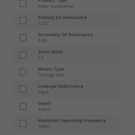
Product Type
Pulse Transformer
Primary DC Resistance
1.1Ω
Secondary DC Resistance
0.9Ω
Turns Ratio
1:1
Mount Type
Through Hole
Leakage Inductance
19μH
Depth
15mm
Maximum Operating Frequency
1MHz