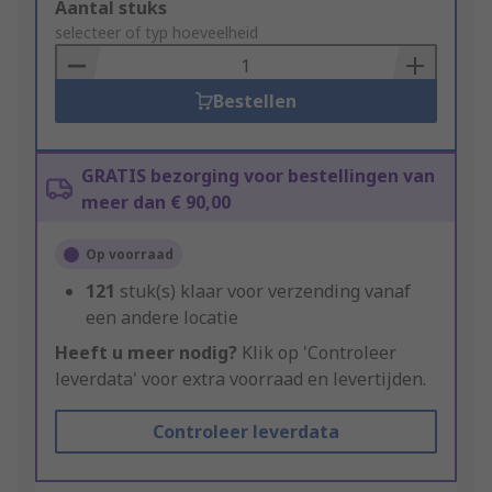
Add
Aantal stuks
to
selecteer of typ hoeveelheid
Basket
Bestellen
GRATIS bezorging voor bestellingen van
meer dan € 90,00
Op voorraad
121
stuk(s) klaar voor verzending vanaf
een andere locatie
Heeft u meer nodig?
Klik op 'Controleer
leverdata' voor extra voorraad en levertijden.
Controleer leverdata