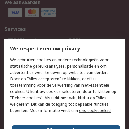
We aanvaarden
Services
750.000 producten
2.500 merken
Bestellen
Inkoopoplossingen
We respecteren uw privacy
Retouren
Technisch advies
We gebruiken cookies en andere technologieën voor
Track & Trace
statistische gebruiksanalyses, personalisatie en om
advertenties weer te geven op websites van derden.
Wettelijk
Door op "Alles accepteren" te klikken, geeft u
toestemming voor de verwerking van niet-essentiële
Cookiebeleid
Email veiligheid
cookies. U kunt uw cookies selecteren door te klikken op
Privacybeleid
Websitevoorwaarden
"Beheer cookies". Als u dit niet wilt, klikt u op "Alles
weigeren". Dit kan de toegang tot bepaalde functies
Algemene
beperken. Meer informatie vindt u in
ons cookiebeleid
verkoopvoorwaarden
Over RS