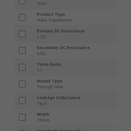
3mH
Product Type
Pulse Transformer
Primary DC Resistance
1.1Ω
Secondary DC Resistance
0.9Ω
Turns Ratio
1:1
Mount Type
Through Hole
Leakage Inductance
19μH
Width
15mm
Standards/Approvals