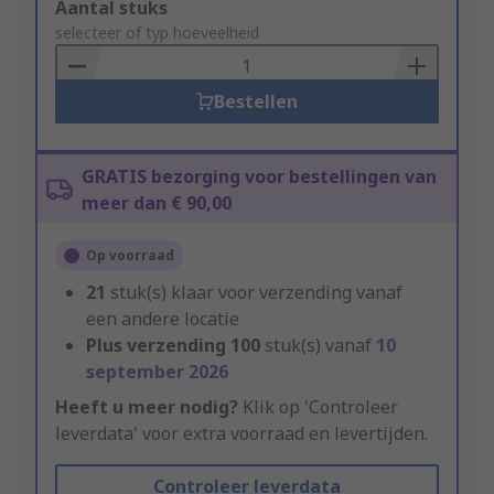
Add
Aantal stuks
to
selecteer of typ hoeveelheid
Basket
Bestellen
GRATIS bezorging voor bestellingen van
meer dan € 90,00
Op voorraad
21
stuk(s) klaar voor verzending vanaf
een andere locatie
Plus verzending
100
stuk(s) vanaf
10
september 2026
Heeft u meer nodig?
Klik op 'Controleer
leverdata' voor extra voorraad en levertijden.
Controleer leverdata