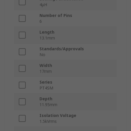
4μH
Number of Pins
6
Length
13.1mm
Standards/Approvals
No
Width
17mm
Series
PT4SM
Depth
11.95mm
Isolation Voltage
1.5kVrms