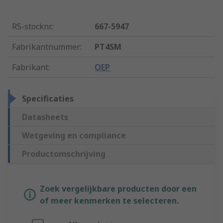
RS-stocknr.
:
667-5947
Fabrikantnummer
:
PT4SM
Fabrikant
:
OEP
Specificaties
Datasheets
Wetgeving en compliance
Productomschrijving
Zoek vergelijkbare producten door een
of meer kenmerken te selecteren.