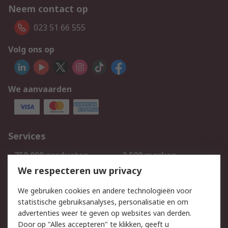
Neem contact op
023 51 66 555
Volg ons op
We aanvaarden
Services
750.000 producten
2.500 merken
Bestellen
Inkoopoplossingen
We respecteren uw privacy
Retouren
Technisch advies
We gebruiken cookies en andere technologieën voor
Track & Trace
statistische gebruiksanalyses, personalisatie en om
advertenties weer te geven op websites van derden.
Wettelijk
Door op "Alles accepteren" te klikken, geeft u