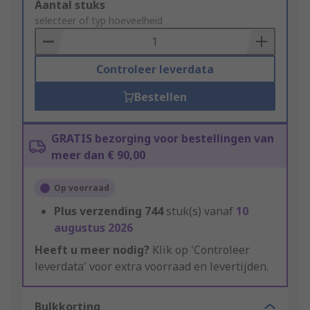
Add
Aantal stuks
to
selecteer of typ hoeveelheid
Basket
Controleer leverdata
Bestellen
GRATIS bezorging voor bestellingen van
meer dan € 90,00
Op voorraad
Plus verzending
744
stuk(s) vanaf
10
augustus 2026
Heeft u meer nodig?
Klik op 'Controleer
leverdata' voor extra voorraad en levertijden.
Bulkkorting