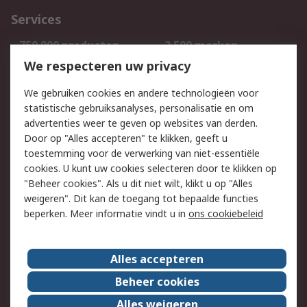
Services
750.000 producten
2.500 merken
Bestellen
Inkoopoplossingen
We respecteren uw privacy
Retouren
Technisch advies
We gebruiken cookies en andere technologieën voor
Track & Trace
statistische gebruiksanalyses, personalisatie en om
advertenties weer te geven op websites van derden.
Wettelijk
Door op "Alles accepteren" te klikken, geeft u
toestemming voor de verwerking van niet-essentiële
Cookiebeleid
Email veiligheid
cookies. U kunt uw cookies selecteren door te klikken op
Privacybeleid
Websitevoorwaarden
"Beheer cookies". Als u dit niet wilt, klikt u op "Alles
weigeren". Dit kan de toegang tot bepaalde functies
Algemene
beperken. Meer informatie vindt u in
ons cookiebeleid
verkoopvoorwaarden
Over RS
Alles accepteren
RS Group
Over ons
Beheer cookies
RS wereldwijd
Werken bij RS
Alles weigeren