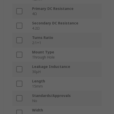
Primary DC Resistance
4Ω
Secondary DC Resistance
4.2Ω
Turns Ratio
2:1+1
Mount Type
Through Hole
Leakage Inductance
30μH
Length
15mm
Standards/Approvals
No
Width