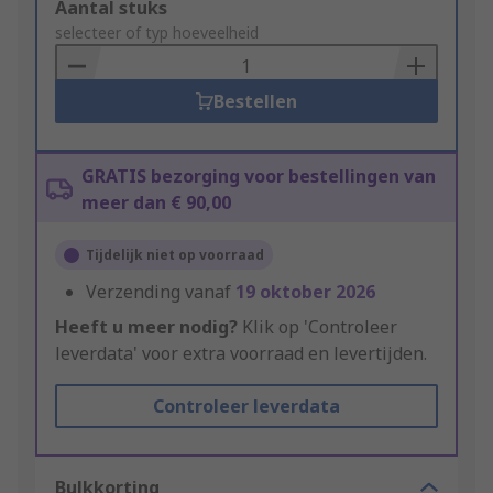
Add
Aantal stuks
to
selecteer of typ hoeveelheid
Basket
Bestellen
GRATIS bezorging voor bestellingen van
meer dan € 90,00
Tijdelijk niet op voorraad
Verzending vanaf
19 oktober 2026
Heeft u meer nodig?
Klik op 'Controleer
leverdata' voor extra voorraad en levertijden.
Controleer leverdata
Bulkkorting