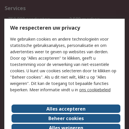
Services
750.000 producten
2.500 merken
Bestellen
Inkoopoplossingen
We respecteren uw privacy
Retouren
Technisch advies
We gebruiken cookies en andere technologieën voor
Track & Trace
statistische gebruiksanalyses, personalisatie en om
advertenties weer te geven op websites van derden.
Wettelijk
Door op "Alles accepteren" te klikken, geeft u
toestemming voor de verwerking van niet-essentiële
Cookiebeleid
Email veiligheid
cookies. U kunt uw cookies selecteren door te klikken op
Privacybeleid
Websitevoorwaarden
"Beheer cookies". Als u dit niet wilt, klikt u op "Alles
weigeren". Dit kan de toegang tot bepaalde functies
Algemene
beperken. Meer informatie vindt u in
ons cookiebeleid
verkoopvoorwaarden
Over RS
Alles accepteren
RS Group
Over ons
Beheer cookies
RS wereldwijd
Werken bij RS
Alles weigeren