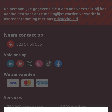
De persoonlijke gegevens die u aan ons verstrekt bij het
aanmelden voor deze mailinglijst worden verwerkt in
overeenstemming met ons
privacybeleid
.
Neem contact op
023 51 66 555
Volg ons op
We aanvaarden
Services
750.000 producten
2.500 merken