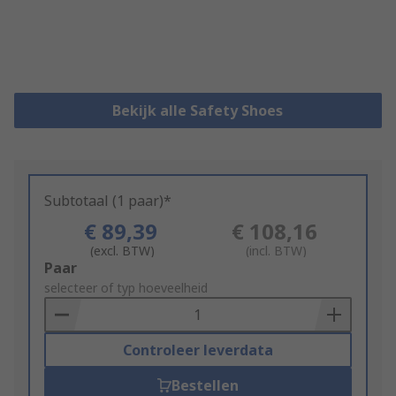
Bekijk alle Safety Shoes
Subtotaal (1 paar)*
€ 89,39
€ 108,16
(excl. BTW)
(incl. BTW)
Add
Paar
to
selecteer of typ hoeveelheid
Basket
Controleer leverdata
Bestellen