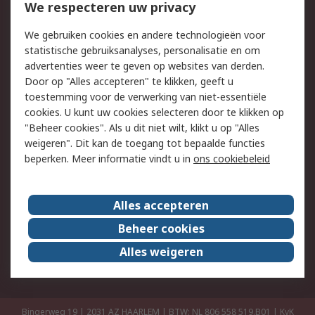
Bestellen
Inkoopoplossingen
We respecteren uw privacy
Retouren
Technisch advies
We gebruiken cookies en andere technologieën voor
Track & Trace
statistische gebruiksanalyses, personalisatie en om
advertenties weer te geven op websites van derden.
Wettelijk
Door op "Alles accepteren" te klikken, geeft u
toestemming voor de verwerking van niet-essentiële
Cookiebeleid
Email veiligheid
cookies. U kunt uw cookies selecteren door te klikken op
Privacybeleid
Websitevoorwaarden
"Beheer cookies". Als u dit niet wilt, klikt u op "Alles
weigeren". Dit kan de toegang tot bepaalde functies
Algemene
beperken. Meer informatie vindt u in
ons cookiebeleid
verkoopvoorwaarden
Over RS
Alles accepteren
RS Group
Over ons
Beheer cookies
RS wereldwijd
Werken bij RS
Alles weigeren
ESG
Bingerweg 19 | 2031 AZ HAARLEM | BTW: NL 806 558 519.B01 | KvK