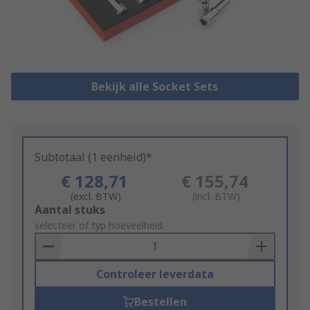
Bekijk alle Socket Sets
Subtotaal (1 eenheid)*
€ 128,71
€ 155,74
(excl. BTW)
(incl. BTW)
Add
Aantal stuks
to
selecteer of typ hoeveelheid
Basket
Controleer leverdata
Bestellen