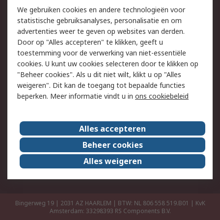
Retouren
Technisch advies
We gebruiken cookies en andere technologieën voor
Track & Trace
statistische gebruiksanalyses, personalisatie en om
advertenties weer te geven op websites van derden.
Wettelijk
Door op "Alles accepteren" te klikken, geeft u
toestemming voor de verwerking van niet-essentiële
Cookiebeleid
Email veiligheid
cookies. U kunt uw cookies selecteren door te klikken op
Privacybeleid
Websitevoorwaarden
"Beheer cookies". Als u dit niet wilt, klikt u op "Alles
weigeren". Dit kan de toegang tot bepaalde functies
Algemene
beperken. Meer informatie vindt u in
ons cookiebeleid
verkoopvoorwaarden
Over RS
Alles accepteren
RS Group
Over ons
Beheer cookies
RS wereldwijd
Werken bij RS
Alles weigeren
ESG
Bingerweg 19 | 2031 AZ HAARLEM | BTW: NL 806 558 519.B01 | KvK
Amsterdam: 33298393
RS Components B.V.