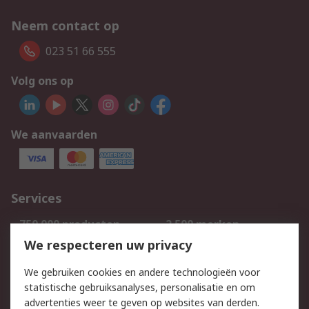
Neem contact op
023 51 66 555
Volg ons op
We aanvaarden
Services
750.000 producten
2.500 merken
Bestellen
Inkoopoplossingen
We respecteren uw privacy
Retouren
Technisch advies
We gebruiken cookies en andere technologieën voor
Track & Trace
statistische gebruiksanalyses, personalisatie en om
advertenties weer te geven op websites van derden.