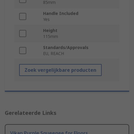
85mm
Handle Included
Yes
Height
115mm
Standards/Approvals
EU, REACH
Zoek vergelijkbare producten
Gerelateerde Links
Vikan Purple Squeegee for Floors