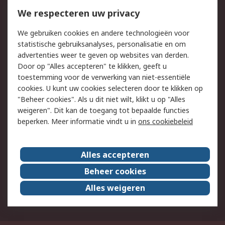
Bestellen
Inkoopoplossingen
We respecteren uw privacy
Retouren
Technisch advies
We gebruiken cookies en andere technologieën voor
Track & Trace
statistische gebruiksanalyses, personalisatie en om
advertenties weer te geven op websites van derden.
Wettelijk
Door op "Alles accepteren" te klikken, geeft u
toestemming voor de verwerking van niet-essentiële
Cookiebeleid
Email veiligheid
cookies. U kunt uw cookies selecteren door te klikken op
Privacybeleid
Websitevoorwaarden
"Beheer cookies". Als u dit niet wilt, klikt u op "Alles
weigeren". Dit kan de toegang tot bepaalde functies
Algemene
beperken. Meer informatie vindt u in
ons cookiebeleid
verkoopvoorwaarden
Over RS
Alles accepteren
RS Group
Over ons
Beheer cookies
RS wereldwijd
Werken bij RS
Alles weigeren
ESG