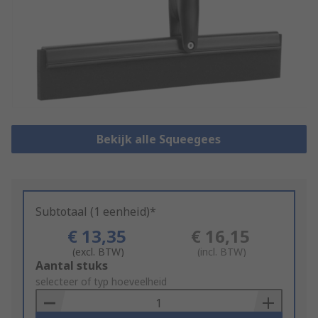
Bekijk alle Squeegees
Subtotaal (1 eenheid)*
€ 13,35
€ 16,15
(excl. BTW)
(incl. BTW)
Add
Aantal stuks
to
selecteer of typ hoeveelheid
Basket