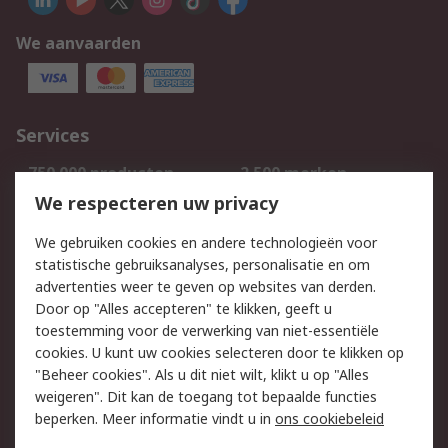
We aanvaarden
Services
750.000 producten
2.500 merken
Bestellen
Inkoopoplossingen
We respecteren uw privacy
Retouren
Technisch advies
We gebruiken cookies en andere technologieën voor
Track & Trace
statistische gebruiksanalyses, personalisatie en om
advertenties weer te geven op websites van derden.
Wettelijk
Door op "Alles accepteren" te klikken, geeft u
toestemming voor de verwerking van niet-essentiële
Cookiebeleid
Email veiligheid
cookies. U kunt uw cookies selecteren door te klikken op
Privacybeleid
Websitevoorwaarden
"Beheer cookies". Als u dit niet wilt, klikt u op "Alles
weigeren". Dit kan de toegang tot bepaalde functies
Algemene
beperken. Meer informatie vindt u in
ons cookiebeleid
verkoopvoorwaarden