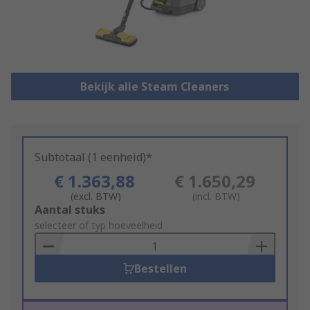
Bekijk alle Steam Cleaners
Subtotaal (1 eenheid)*
€ 1.363,88
€ 1.650,29
(excl. BTW)
(incl. BTW)
Add
Aantal stuks
to
selecteer of typ hoeveelheid
Basket
Bestellen