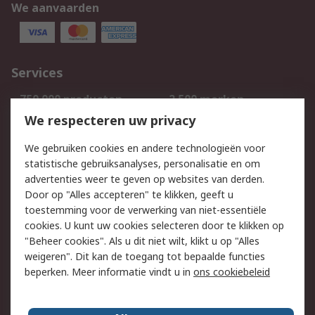
We aanvaarden
Services
750.000 producten
2.500 merken
Bestellen
Inkoopoplossingen
We respecteren uw privacy
Retouren
Technisch advies
We gebruiken cookies en andere technologieën voor
Track & Trace
statistische gebruiksanalyses, personalisatie en om
advertenties weer te geven op websites van derden.
Wettelijk
Door op "Alles accepteren" te klikken, geeft u
toestemming voor de verwerking van niet-essentiële
Cookiebeleid
Email veiligheid
cookies. U kunt uw cookies selecteren door te klikken op
Privacybeleid
Websitevoorwaarden
"Beheer cookies". Als u dit niet wilt, klikt u op "Alles
weigeren". Dit kan de toegang tot bepaalde functies
Algemene
beperken. Meer informatie vindt u in
ons cookiebeleid
verkoopvoorwaarden
Over RS