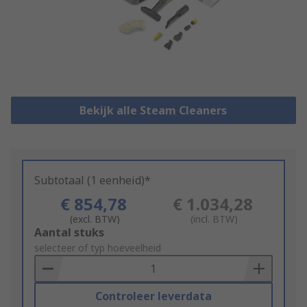
Bekijk alle Steam Cleaners
Subtotaal (1 eenheid)*
€ 854,78
€ 1.034,28
(excl. BTW)
(incl. BTW)
Add
Aantal stuks
to
selecteer of typ hoeveelheid
Basket
Controleer leverdata