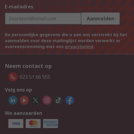
E-mailadres
Aanmelden
De persoonlijke gegevens die u aan ons verstrekt bij het
aanmelden voor deze mailinglijst worden verwerkt in
overeenstemming met ons
privacybeleid
.
Neem contact op
023 51 66 555
Volg ons op
We aanvaarden