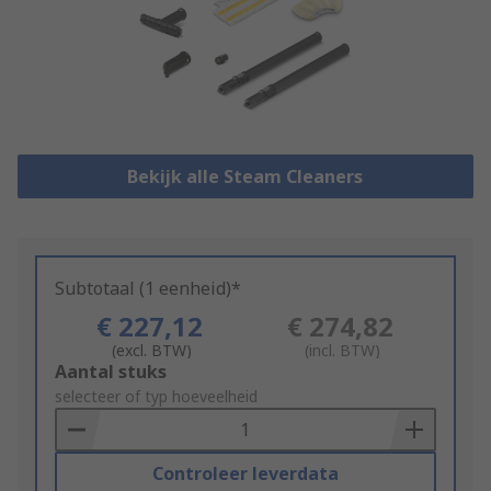
Bekijk alle Steam Cleaners
Subtotaal (1 eenheid)*
€ 227,12
€ 274,82
(excl. BTW)
(incl. BTW)
Add
Aantal stuks
to
selecteer of typ hoeveelheid
Basket
Controleer leverdata