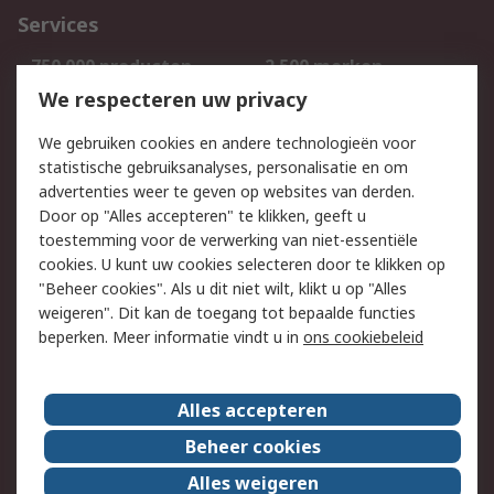
Services
750.000 producten
2.500 merken
Bestellen
Inkoopoplossingen
We respecteren uw privacy
Retouren
Technisch advies
We gebruiken cookies en andere technologieën voor
Track & Trace
statistische gebruiksanalyses, personalisatie en om
advertenties weer te geven op websites van derden.
Wettelijk
Door op "Alles accepteren" te klikken, geeft u
toestemming voor de verwerking van niet-essentiële
Cookiebeleid
Email veiligheid
cookies. U kunt uw cookies selecteren door te klikken op
Privacybeleid
Websitevoorwaarden
"Beheer cookies". Als u dit niet wilt, klikt u op "Alles
weigeren". Dit kan de toegang tot bepaalde functies
Algemene
beperken. Meer informatie vindt u in
ons cookiebeleid
verkoopvoorwaarden
Over RS
Alles accepteren
RS Group
Over ons
Beheer cookies
RS wereldwijd
Werken bij RS
Alles weigeren