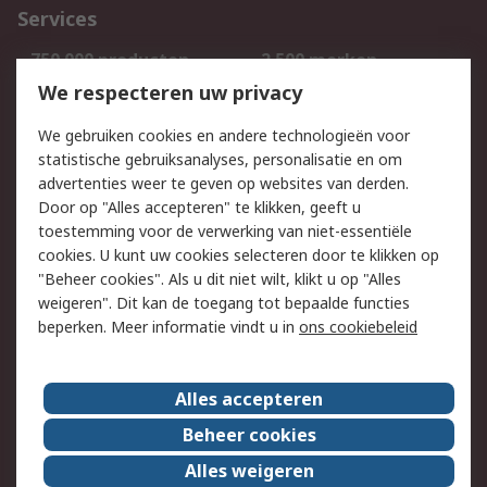
Services
750.000 producten
2.500 merken
Bestellen
Inkoopoplossingen
We respecteren uw privacy
Retouren
Technisch advies
We gebruiken cookies en andere technologieën voor
Track & Trace
statistische gebruiksanalyses, personalisatie en om
advertenties weer te geven op websites van derden.
Wettelijk
Door op "Alles accepteren" te klikken, geeft u
toestemming voor de verwerking van niet-essentiële
Cookiebeleid
Email veiligheid
cookies. U kunt uw cookies selecteren door te klikken op
Privacybeleid
Websitevoorwaarden
"Beheer cookies". Als u dit niet wilt, klikt u op "Alles
weigeren". Dit kan de toegang tot bepaalde functies
Algemene
beperken. Meer informatie vindt u in
ons cookiebeleid
verkoopvoorwaarden
Over RS
Alles accepteren
RS Group
Over ons
Beheer cookies
RS wereldwijd
Werken bij RS
Alles weigeren