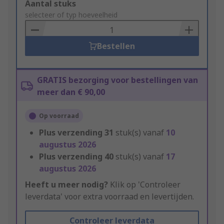
Add
Aantal stuks
to
selecteer of typ hoeveelheid
Basket
Bestellen
GRATIS bezorging voor bestellingen van
meer dan € 90,00
Op voorraad
Plus verzending
31
stuk(s) vanaf
10
augustus 2026
Plus verzending
40
stuk(s) vanaf
17
augustus 2026
Heeft u meer nodig?
Klik op 'Controleer
leverdata' voor extra voorraad en levertijden.
Controleer leverdata