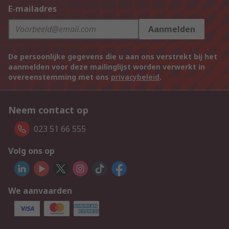
E-mailadres
Aanmelden
De persoonlijke gegevens die u aan ons verstrekt bij het
aanmelden voor deze mailinglijst worden verwerkt in
overeenstemming met ons
privacybeleid
.
Neem contact op
023 51 66 555
Volg ons op
We aanvaarden