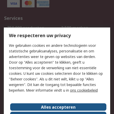
Services
750.000 producten
2.500 merken
Bestellen
Inkoopoplossingen
We respecteren uw privacy
Retouren
Technisch advies
We gebruiken cookies en andere technologieën voor
Track & Trace
statistische gebruiksanalyses, personalisatie en om
advertenties weer te geven op websites van derden.
Wettelijk
Door op "Alles accepteren" te klikken, geeft u
toestemming voor de verwerking van niet-essentiële
Cookiebeleid
Email veiligheid
cookies. U kunt uw cookies selecteren door te klikken op
Privacybeleid
Websitevoorwaarden
"Beheer cookies". Als u dit niet wilt, klikt u op "Alles
weigeren". Dit kan de toegang tot bepaalde functies
Algemene
beperken. Meer informatie vindt u in
ons cookiebeleid
verkoopvoorwaarden
Over RS
Alles accepteren