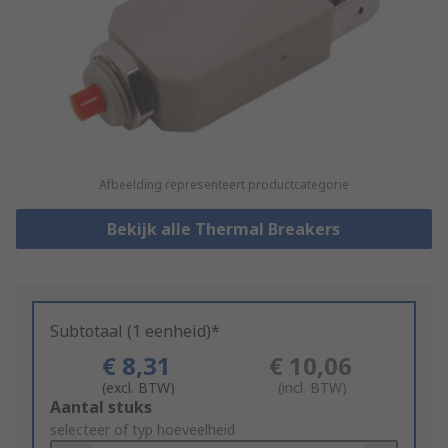
Afbeelding representeert productcategorie
Bekijk alle Thermal Breakers
Subtotaal (1 eenheid)*
€ 8,31
€ 10,06
(excl. BTW)
(incl. BTW)
Add
Aantal stuks
to
selecteer of typ hoeveelheid