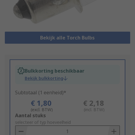
Bekijk alle Torch Bulbs
Bulkkorting beschikbaar
Bekijk bulkkorting
Subtotaal (1 eenheid)*
€ 1,80
€ 2,18
(excl. BTW)
(incl. BTW)
Add
Aantal stuks
to
selecteer of typ hoeveelheid
Basket