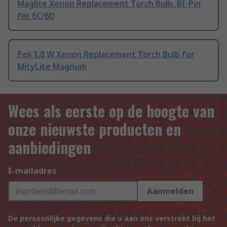
Maglite Xenon Replacement Torch Bulb, BI-Pin
for 6C/6D
Peli 1.8 W Xenon Replacement Torch Bulb for
MityLite Magnum
Wees als eerste op de hoogte van
onze nieuwste producten en
aanbiedingen
E-mailadres
Aanmelden
De persoonlijke gegevens die u aan ons verstrekt bij het