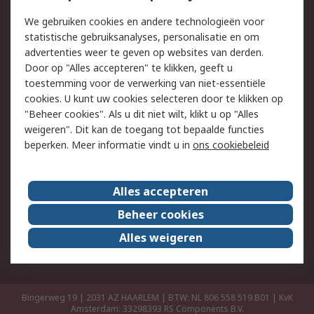
Retouren
Technisch advies
We gebruiken cookies en andere technologieën voor
Track & Trace
statistische gebruiksanalyses, personalisatie en om
advertenties weer te geven op websites van derden.
Wettelijk
Door op "Alles accepteren" te klikken, geeft u
toestemming voor de verwerking van niet-essentiële
Cookiebeleid
Email veiligheid
cookies. U kunt uw cookies selecteren door te klikken op
Privacybeleid
Websitevoorwaarden
"Beheer cookies". Als u dit niet wilt, klikt u op "Alles
weigeren". Dit kan de toegang tot bepaalde functies
Algemene
beperken. Meer informatie vindt u in
ons cookiebeleid
verkoopvoorwaarden
Over RS
Alles accepteren
RS Group
Over ons
Beheer cookies
RS wereldwijd
Werken bij RS
Alles weigeren
ESG
Bingerweg 19 | 2031 AZ HAARLEM | BTW: NL 806 558 519.B01 | KvK
Amsterdam: 33298393
RS Components B.V.