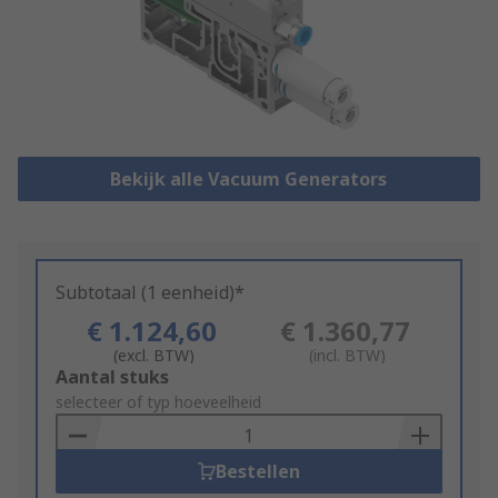
Bekijk alle Vacuum Generators
Subtotaal (1 eenheid)*
€ 1.124,60
€ 1.360,77
(excl. BTW)
(incl. BTW)
Add
Aantal stuks
to
selecteer of typ hoeveelheid
Basket
Bestellen