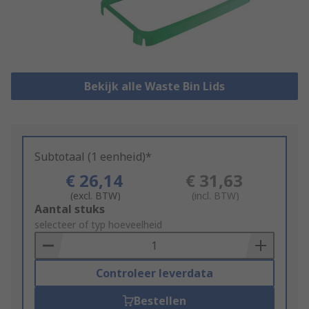
Bekijk alle Waste Bin Lids
Subtotaal (1 eenheid)*
€ 26,14
€ 31,63
(excl. BTW)
(incl. BTW)
Add
Aantal stuks
to
selecteer of typ hoeveelheid
Basket
Controleer leverdata
Bestellen