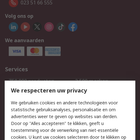
023 51 66 555
Volg ons op
We aanvaarden
Services
750.000 producten
2.500 merken
Bestellen
Inkoopoplossingen
We respecteren uw privacy
Retouren
Technisch advies
We gebruiken cookies en andere technologieën voor
Track & Trace
statistische gebruiksanalyses, personalisatie en om
advertenties weer te geven op websites van derden.
Wettelijk
Door op "Alles accepteren" te klikken, geeft u
toestemming voor de verwerking van niet-essentiële
Cookiebeleid
Email veiligheid
cookies. U kunt uw cookies selecteren door te klikken op