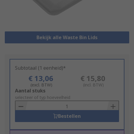
Bekijk alle Waste Bin Lids
Subtotaal (1 eenheid)*
€ 13,06
€ 15,80
(excl. BTW)
(incl. BTW)
Add
Aantal stuks
to
selecteer of typ hoeveelheid
Basket
Bestellen