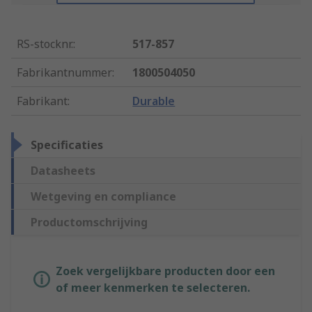
RS-stocknr.
:
517-857
Fabrikantnummer
:
1800504050
Fabrikant
:
Durable
Specificaties
Datasheets
Wetgeving en compliance
Productomschrijving
Zoek vergelijkbare producten door een
of meer kenmerken te selecteren.