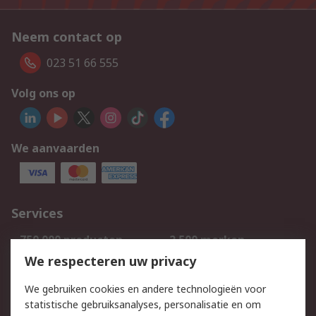
Neem contact op
023 51 66 555
Volg ons op
We aanvaarden
Services
750.000 producten
2.500 merken
Bestellen
Inkoopoplossingen
We respecteren uw privacy
Retouren
Technisch advies
We gebruiken cookies en andere technologieën voor
Track & Trace
statistische gebruiksanalyses, personalisatie en om